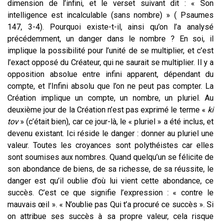
dimension de l’infini, et le verset suivant dit : « Son
intelligence est incalculable (sans nombre) » ( Psaumes
147, 3-4). Pourquoi existe-t-il, ainsi qu’on l’a analysé
précédemment, un danger dans le nombre ? En soi, il
implique la possibilité pour l’unité de se multiplier, et c’est
l’exact opposé du Créateur, qui ne saurait se multiplier. Il y a
opposition absolue entre infini apparent, dépendant du
compte, et l’Infini absolu que l’on ne peut pas compter. La
Création implique un compte, un nombre, un pluriel. Au
deuxième jour de la Création n’est pas exprimé le terme «
ki
tov
» (c’était bien), car ce jour-là, le « pluriel » a été inclus, et
devenu existant. Ici réside le danger : donner au pluriel une
valeur. Toutes les croyances sont polythéistes car elles
sont soumises aux nombres. Quand quelqu’un se félicite de
son abondance de biens, de sa richesse, de sa réussite, le
danger est qu’il oublie d’où lui vient cette abondance, ce
succès. C’est ce que signifie l’expression : « contre le
mauvais œil ». « N’oublie pas Qui t’a procuré ce succès ». Si
on attribue ses succès à sa propre valeur, cela risque