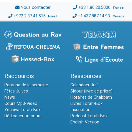
Nous contacter
+33.1.80.20.5000
France
+972.2.37.41.515
+1.437.887.14.93
Israël
Canada
Raccourcis
Ressources
Paracha de la semaine
Calendrier Juif
Fêtes Juives
Sidour (livre de prière)
News
Horaires de Chabbath
Cours Mp3-Vidéo
Livres Torah-Box
Yéchiva Torah-Box
Inscription
Dédicacer un cours
Podcast Torah-Box
English Version