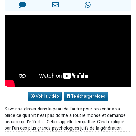
13 personnes viennent de demander une bénédiction
30 personnes viennent de faire un don pour Sauvez la jambe de Yohan
Il reste 49 places pour étudier en groupe sur Zoom
12 nouvelles musiques dans Torah-Box Music
29 personnes viennent de demander une bénédiction
Voir la vidéo
Télécharger vidéo
Savoir se glisser dans la peau de l'autre pour ressentir à sa
place ce qu'il vit n'est pas donné à tout le monde et demande
beaucoup d'efforts... Cela s'appelle l'empathie. C'est expliqué
par l'un des plus grands psychologues juifs de la génération.