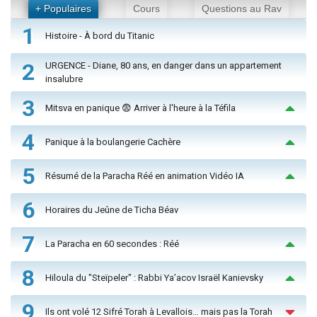
+ Populaires
Cours
Questions au Rav
1
Histoire - À bord du Titanic
2
URGENCE - Diane, 80 ans, en danger dans un appartement
insalubre
3
Mitsva en panique 😨 Arriver à l'heure à la Téfila
4
Panique à la boulangerie Cachère
5
Résumé de la Paracha Réé en animation Vidéo IA
6
Horaires du Jeûne de Ticha Béav
7
La Paracha en 60 secondes : Réé
8
Hiloula du "Steïpeler" : Rabbi Ya’acov Israël Kanievsky
9
Ils ont volé 12 Sifré Torah à Levallois… mais pas la Torah