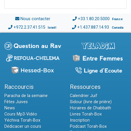
Nous contacter
+33.1.80.20.5000
France
+972.2.37.41.515
+1.437.887.14.93
Israël
Canada
Raccourcis
Ressources
Paracha de la semaine
Calendrier Juif
Fêtes Juives
Sidour (livre de prière)
News
Horaires de Chabbath
Cours Mp3-Vidéo
Livres Torah-Box
Yéchiva Torah-Box
Inscription
Dédicacer un cours
Podcast Torah-Box