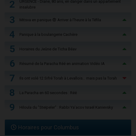
2
URGENCE - Diane, 80 ans, en danger dans un appartement
insalubre
3
Mitsva en panique 😨 Arriver à l'heure à la Téfila
4
Panique à la boulangerie Cachère
5
Horaires du Jeûne de Ticha Béav
6
Résumé de la Paracha Réé en animation Vidéo IA
7
Ils ont volé 12 Sifré Torah à Levallois… mais pas la Torah
8
La Paracha en 60 secondes : Réé
9
Hiloula du "Steïpeler" : Rabbi Ya’acov Israël Kanievsky
Horaires pour Columbus