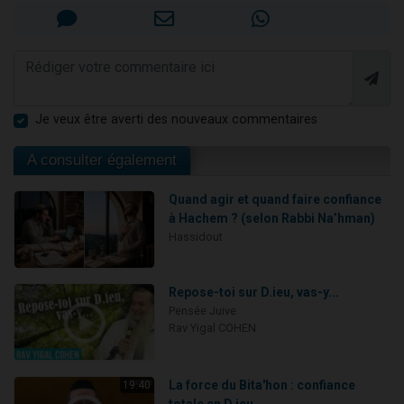
Je veux être averti des nouveaux commentaires
A consulter également
Quand agir et quand faire confiance
à Hachem ? (selon Rabbi Na’hman)
Hassidout
Repose-toi sur D.ieu, vas-y...
Pensée Juive
Rav Yigal COHEN
La force du Bita'hon : confiance
19:40
totale en D.ieu