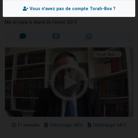
D.ieu)
Il reste 49 places pour étudier en groupe sur Zoom
Vous n'avez pas de compte Torah-Box ?
Rav Yonathan BENCHETRIT
12 nouvelles musiques dans Torah-Box Music
Mis en ligne le Mardi 26 Février 2019
3 personnes viennent de nous rejoindre sur WhatsApp
2 personnes viennent de nous rejoindre sur WhatsApp
2 personnes viennent de nous rejoindre sur WhatsApp
11 minutes
Télécharger MP4
Télécharger MP3