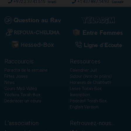
+972.2.37.41.515
+1.437.887.14.93
Israël
Canada
Raccourcis
Ressources
Paracha de la semaine
Calendrier Juif
Fêtes Juives
Sidour (livre de prière)
News
Horaires de Chabbath
Cours Mp3-Vidéo
Livres Torah-Box
Yéchiva Torah-Box
Inscription
Dédicacer un cours
Podcast Torah-Box
English Version
L'association
Retrouvez-nous...