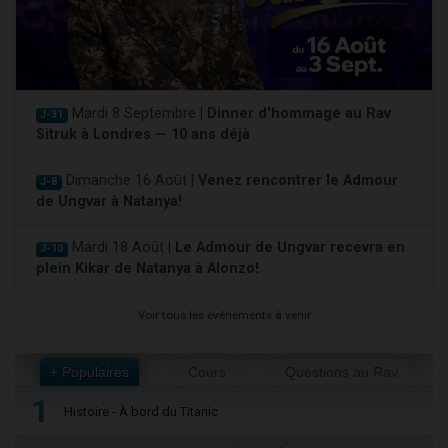
Mardi 8 Septembre |
Dinner d'hommage au Rav
J-31
Sitruk à Londres — 10 ans déjà
Dimanche 16 Août |
Venez rencontrer le Admour
J-8
de Ungvar à Natanya!
Mardi 18 Août |
Le Admour de Ungvar recevra en
J-10
plein Kikar de Natanya à Alonzo!
Voir tous les événements à venir
+ Populaires
Cours
Questions au Rav
1
Histoire - À bord du Titanic