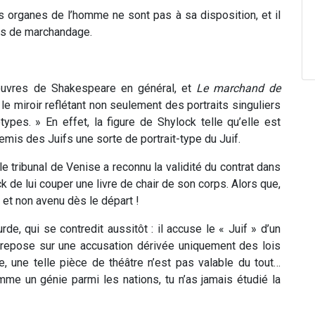
s organes de l’homme ne sont pas à sa disposition, et il
ins de marchandage.
s œuvres de Shakespeare en général, et
Le marchand de
e miroir reflétant non seulement des portraits singuliers
ypes. » En effet, la figure de Shylock telle qu’elle est
emis des Juifs une sorte de portrait-type du Juif.
 le tribunal de Venise a reconnu la validité du contrat dans
 de lui couper une livre de chair de son corps. Alors que,
ul et non avenu dès le départ !
e, qui se contredit aussitôt : il accuse le « Juif » d’un
l repose sur une accusation dérivée uniquement des lois
e, une telle pièce de théâtre n’est pas valable du tout…
me un génie parmi les nations, tu n’as jamais étudié la