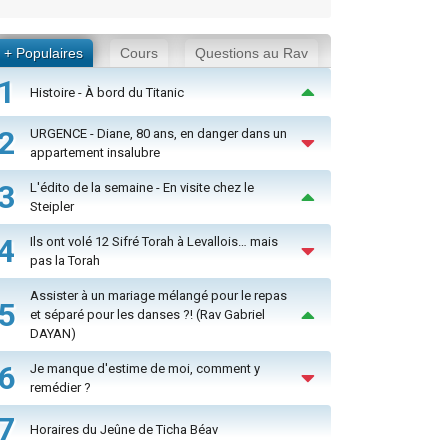
+ Populaires
Cours
Questions au Rav
1
Histoire - À bord du Titanic
2
URGENCE - Diane, 80 ans, en danger dans un
appartement insalubre
3
L'édito de la semaine - En visite chez le
Steipler
4
Ils ont volé 12 Sifré Torah à Levallois… mais
pas la Torah
Assister à un mariage mélangé pour le repas
5
et séparé pour les danses ?! (Rav Gabriel
DAYAN)
6
Je manque d'estime de moi, comment y
remédier ?
7
Horaires du Jeûne de Ticha Béav