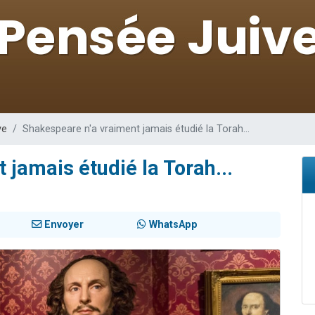
sion radio : Visions de grandeur n°104 : Le Chabbath et le Birkat Hamazone à 
 viennent de demander une bénédiction
de donner son Maasser
49 places pour étudier en groupe sur Zoom
 donner son Maasser
ve
Shakespeare n'a vraiment jamais étudié la Torah...
jamais étudié la Torah...
Envoyer
WhatsApp