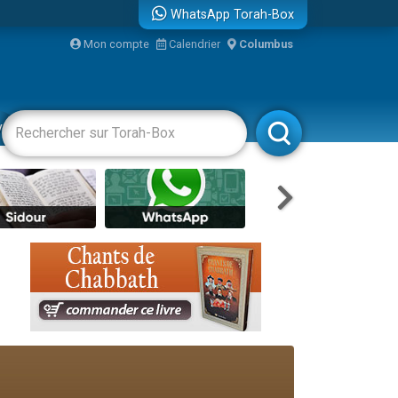
WhatsApp Torah-Box
Mon compte
Calendrier
Columbus
re
vertissements
Livres
Rabbanim