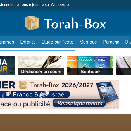
viennent de nous rejoindre sur WhatsApp
viennent de nous rejoindre sur WhatsApp
de donner son Maasser
es viennent de faire un don pour 5 jours de vacances aux Orphelins
es viennent de faire un don pour Diane, 80 ans, dans un appartement insalub
emmes
Enfants
Etude sur Texte
Musique
Paracha
Di
 viennent de demander une bénédiction
viennent de nous rejoindre sur WhatsApp
nnes viennent de faire un don pour Sauvez la jambe de Yohan
49 places pour étudier en groupe sur Zoom
lles musiques dans Torah-Box Music
viennent de nous rejoindre sur WhatsApp
viennent de nous rejoindre sur WhatsApp
viennent de nous rejoindre sur WhatsApp
les musiques dans Torah-Box Music
es viennent de faire un don pour Tsédaka : pauvres d'Israel