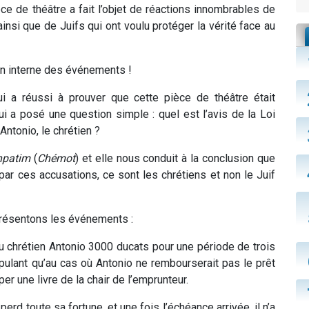
ce de théâtre a fait l’objet de réactions innombrables de
, ainsi que de Juifs qui ont voulu protéger la vérité face au
on interne des événements !
ui a réussi à prouver que cette pièce de théâtre était
ui a posé une question simple : quel est l’avis de la Loi
 Antonio, le chrétien ?
hpatim
(
Chémot
) et elle nous conduit à la conclusion que
par ces accusations, ce sont les chrétiens et non le Juif
présentons les événements :
au chrétien Antonio 3000 ducats pour une période de trois
ulant qu’au cas où Antonio ne rembourserait pas le prêt
per une livre de la chair de l’emprunteur.
perd toute sa fortune, et une fois l’échéance arrivée, il n’a