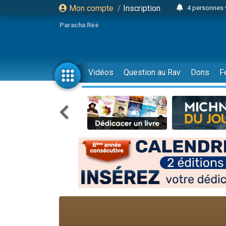
Mon compte
/
Inscription
4 personnes 
3 personnes 
Paracha Réé
Odaya vient 
3 personn
3 personn
Vidéos
Question au Rav
Dons
F
13 personnes
2 personnes 
30 perso
Il reste 
12 nouve
3 personnes 
2 personnes 
3 personnes 
2 nouvel
8 personn