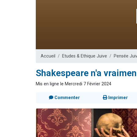
Nouvelle émis
61 personnes
Ariel vient 
Il reste 
Eva vient de
Accueil
Etudes & Ethique Juive
Pensée Jui
Shakespeare n'a vraiment 
Mis en ligne le Mercredi 7 Février 2024
Commenter
Imprimer