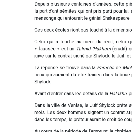
Depuis plusieurs centaines d’années, cette piè
la part d’antisémites qui ont pris parti pour lui
mensonge qui entourait le génial Shakespeare.
Ces deux écoles n’ont pas touché à la dimensi
Celui qui a touché au cœur du récit, celui q
« faussée » est un
Talmid ‘Hakham
(érudit) q
juive sur le contrat signé par Shylock, le Juif, et
La réponse se trouve dans la
Paracha
de
Mic
ceux qui auraient dû être traînés dans la boue 
Shylock.
Avant d’entrer dans les détails de la
Halakha
, 
Dans la ville de Venise, le Juif Shylock prête 
mois. Les deux hommes signent un contrat stip
dans les temps, le prêteur aurait le droit de cou
Au cours de la période de l’emprunt, le chrétien 