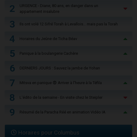
2
URGENCE - Diane, 80 ans, en danger dans un
appartement insalubre
3
Ils ont volé 12 Sifré Torah à Levallois… mais pas la Torah
4
Horaires du Jeûne de Ticha Béav
5
Panique à la boulangerie Cachère
6
DERNIERS JOURS : Sauvez la jambe de Yohan
7
Mitsva en panique 😨 Arriver à l'heure à la Téfila
8
L'édito de la semaine - En visite chez le Steipler
9
Résumé de la Paracha Réé en animation Vidéo IA
Horaires pour Columbus