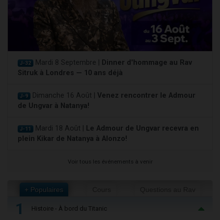
Mardi 8 Septembre |
Dinner d'hommage au Rav
J-32
Sitruk à Londres — 10 ans déjà
Dimanche 16 Août |
Venez rencontrer le Admour
J-9
de Ungvar à Natanya!
Mardi 18 Août |
Le Admour de Ungvar recevra en
J-11
plein Kikar de Natanya à Alonzo!
Voir tous les événements à venir
+ Populaires
Cours
Questions au Rav
1
Histoire - À bord du Titanic