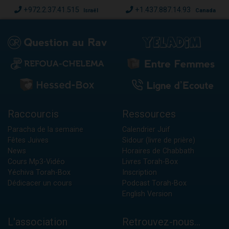
+972.2.37.41.515
+1.437.887.14.93
Israël
Canada
Raccourcis
Ressources
Paracha de la semaine
Calendrier Juif
Fêtes Juives
Sidour (livre de prière)
News
Horaires de Chabbath
Cours Mp3-Vidéo
Livres Torah-Box
Yéchiva Torah-Box
Inscription
Dédicacer un cours
Podcast Torah-Box
English Version
L'association
Retrouvez-nous...