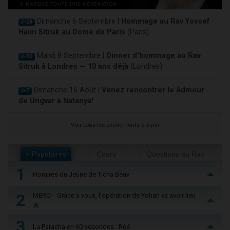
Dimanche 6 Septembre |
Hommage au Rav Yossef
J-28
Haim Sitruk au Dome de Paris
(Paris)
Mardi 8 Septembre |
Dinner d'hommage au Rav
J-30
Sitruk à Londres — 10 ans déjà
(Londres)
Dimanche 16 Août |
Venez rencontrer le Admour
J-7
de Ungvar à Natanya!
Voir tous les événements à venir
+ Populaires
Cours
Questions au Rav
1
Horaires du Jeûne de Ticha Béav
2
MERCI - Grâce à vous, l'opération de Yohan va avoir lieu
🙏
3
La Paracha en 60 secondes : Réé