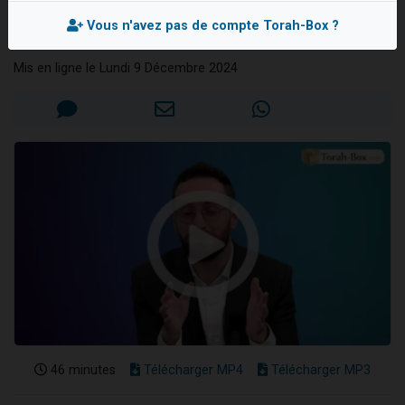
tu es Juif
17 personnes viennent de demander une bénédiction
Vous n'avez pas de compte Torah-Box ?
Rav Réouven ATTAL
4 personnes viennent de nous rejoindre sur WhatsApp
Mis en ligne le Lundi 9 Décembre 2024
Il reste 49 places pour étudier en groupe sur Zoom
Eva vient de donner son Maasser
Eli vient de donner son Maasser
46 minutes
Télécharger MP4
Télécharger MP3