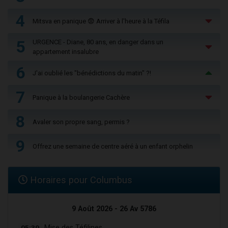
4
Mitsva en panique 😨 Arriver à l'heure à la Téfila
5
URGENCE - Diane, 80 ans, en danger dans un
appartement insalubre
6
J'ai oublié les "bénédictions du matin" ?!
7
Panique à la boulangerie Cachère
8
Avaler son propre sang, permis ?
9
Offrez une semaine de centre aéré à un enfant orphelin
Horaires pour Columbus
9 Août 2026 - 26 Av 5786
05:39
Mise des Téfilines