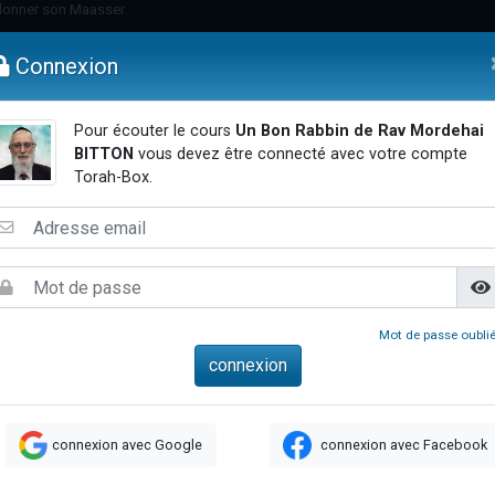
viennent de nous rejoindre sur WhatsApp
viennent de nous rejoindre sur WhatsApp
Connexion
de donner son Maasser
es viennent de faire un don pour 5 jours de vacances aux Orphelins
Pour écouter le cours
Un Bon Rabbin de Rav Mordehai
es viennent de faire un don pour Diane, 80 ans, dans un appartement insalub
BITTON
vous devez être connecté avec votre compte
emmes
Enfants
Etude sur Texte
Musique
Paracha
Di
Torah-Box.
 viennent de demander une bénédiction
viennent de nous rejoindre sur WhatsApp
nnes viennent de faire un don pour Sauvez la jambe de Yohan
49 places pour étudier en groupe sur Zoom
lles musiques dans Torah-Box Music
Mot de passe oublié
viennent de nous rejoindre sur WhatsApp
viennent de nous rejoindre sur WhatsApp
viennent de nous rejoindre sur WhatsApp
connexion avec Google
connexion avec Facebook
les musiques dans Torah-Box Music
es viennent de faire un don pour Tsédaka : pauvres d'Israel