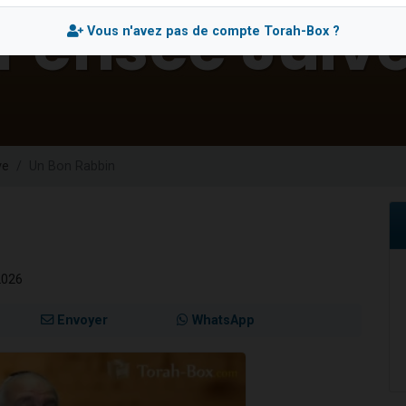
sion radio : Visions de grandeur n°104 : Le Chabbath et le Birkat Hamazone à 
Vous n'avez pas de compte Torah-Box ?
 viennent de demander une bénédiction
de donner son Maasser
49 places pour étudier en groupe sur Zoom
 donner son Maasser
ve
Un Bon Rabbin
2026
Envoyer
WhatsApp