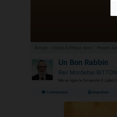
Nouvelle émis
61 personnes
Ariel vient 
Il reste 
Eva vient de
Accueil
Etudes & Ethique Juive
Pensée Jui
Un Bon Rabbin
Rav Mordehai BITTON
Mis en ligne le Dimanche 5 Juillet 
Commenter
Imprimer