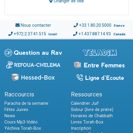
Changer de ville
Nous contacter
+33.1.80.20.5000
France
+972.2.37.41.515
+1.437.887.14.93
Israël
Canada
Raccourcis
Ressources
Paracha de la semaine
Calendrier Juif
Fêtes Juives
Sidour (livre de prière)
News
Horaires de Chabbath
Cours Mp3-Vidéo
Livres Torah-Box
Yéchiva Torah-Box
Inscription