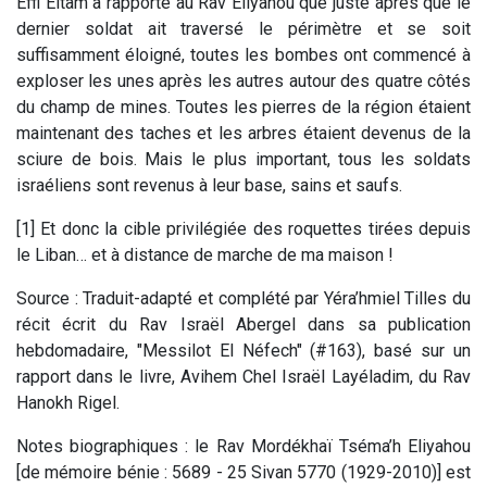
Effi Eitam a rapporté au Rav Eliyahou que juste après que le
dernier soldat ait traversé le périmètre et se soit
suffisamment éloigné, toutes les bombes ont commencé à
exploser les unes après les autres autour des quatre côtés
du champ de mines. Toutes les pierres de la région étaient
maintenant des taches et les arbres étaient devenus de la
sciure de bois. Mais le plus important, tous les soldats
israéliens sont revenus à leur base, sains et saufs.
[1] Et donc la cible privilégiée des roquettes tirées depuis
le Liban… et à distance de marche de ma maison !
Source : Traduit-adapté et complété par Yéra’hmiel Tilles du
récit écrit du Rav Israël Abergel dans sa publication
hebdomadaire, "Messilot El Néfech" (#163), basé sur un
rapport dans le livre, Avihem Chel Israël Layéladim, du Rav
Hanokh Rigel.
Notes biographiques : le Rav Mordékhaï Tséma’h Eliyahou
[de mémoire bénie : 5689 - 25 Sivan 5770 (1929-2010)] est