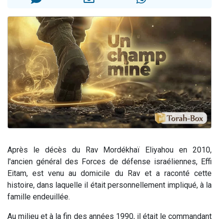
Il reste 49 places pour étudier en groupe sur Zoom
12 nouvelles musiques dans Torah-Box Music
3 personnes viennent de nous rejoindre sur WhatsApp
2 personnes viennent de nous rejoindre sur WhatsApp
2 personnes viennent de nous rejoindre sur WhatsApp
Après le décès du Rav Mordékhaï Eliyahou en 2010,
l'ancien général des Forces de défense israéliennes, Effi
Eitam, est venu au domicile du Rav et a raconté cette
histoire, dans laquelle il était personnellement impliqué, à la
famille endeuillée.
Au milieu et à la fin des années 1990, il était le commandant