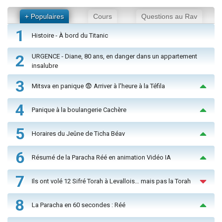
+ Populaires
Cours
Questions au Rav
1
Histoire - À bord du Titanic
2
URGENCE - Diane, 80 ans, en danger dans un appartement
insalubre
3
Mitsva en panique 😨 Arriver à l'heure à la Téfila
4
Panique à la boulangerie Cachère
5
Horaires du Jeûne de Ticha Béav
6
Résumé de la Paracha Réé en animation Vidéo IA
7
Ils ont volé 12 Sifré Torah à Levallois… mais pas la Torah
8
La Paracha en 60 secondes : Réé