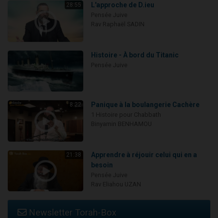
L'approche de D.ieu
28:55
Pensée Juive
Rav Raphaël SADIN
Histoire - À bord du Titanic
Pensée Juive
Panique à la boulangerie Cachère
8:22
1 Histoire pour Chabbath
Binyamin BENHAMOU
Apprendre à réjouir celui qui en a
21:38
besoin
Pensée Juive
Rav Eliahou UZAN
Newsletter Torah-Box