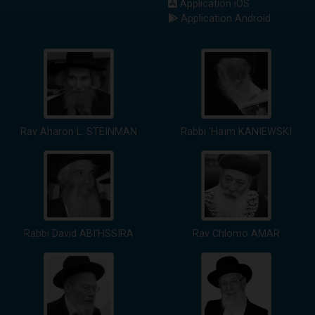
Application iOS
Application Android
Rav Aharon L. STEINMAN
Rabbi 'Haïm KANIEWSKI
Rabbi David ABI'HSSIRA
Rav Chlomo AMAR