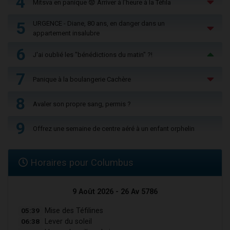
4
Mitsva en panique 😨 Arriver à l'heure à la Téfila
5
URGENCE - Diane, 80 ans, en danger dans un
appartement insalubre
6
J'ai oublié les "bénédictions du matin" ?!
7
Panique à la boulangerie Cachère
8
Avaler son propre sang, permis ?
9
Offrez une semaine de centre aéré à un enfant orphelin
Horaires pour Columbus
9 Août 2026 - 26 Av 5786
05:39
Mise des Téfilines
06:38
Lever du soleil