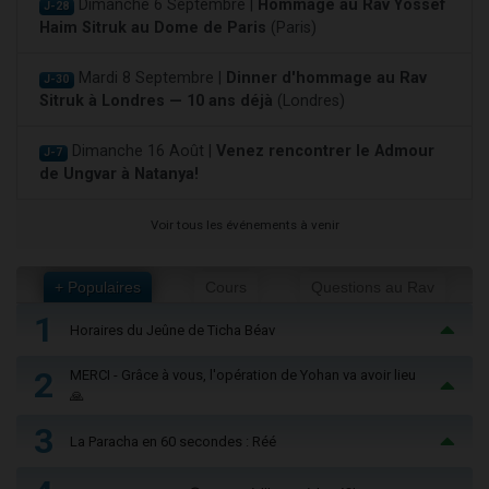
Dimanche 6 Septembre |
Hommage au Rav Yossef
J-28
Haim Sitruk au Dome de Paris
(Paris)
Mardi 8 Septembre |
Dinner d'hommage au Rav
J-30
Sitruk à Londres — 10 ans déjà
(Londres)
Dimanche 16 Août |
Venez rencontrer le Admour
J-7
de Ungvar à Natanya!
Voir tous les événements à venir
+ Populaires
Cours
Questions au Rav
1
Horaires du Jeûne de Ticha Béav
2
MERCI - Grâce à vous, l'opération de Yohan va avoir lieu
🙏
3
La Paracha en 60 secondes : Réé