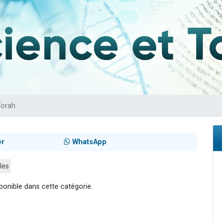
de donner son Maasser
49 places pour étudier en groupe sur Zoom
ent de donner son Maasser
es viennent de faire un don pour 5 enfants déjà orphelins risquent de perdre
viennent de nous rejoindre sur WhatsApp
Torah
er
WhatsApp
les
ponible dans cette catégorie.