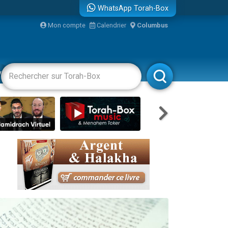
WhatsApp Torah-Box
Mon compte
Calendrier
Columbus
re
vertissements
Livres
Rabbanim
travers le temps