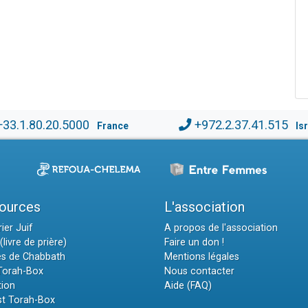
+33.1.80.20.5000
+972.2.37.41.515
France
Is
ources
L'association
ier Juif
A propos de l'association
(livre de prière)
Faire un don !
es de Chabbath
Mentions légales
 Torah-Box
Nous contacter
tion
Aide (FAQ)
t Torah-Box