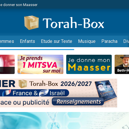
de donner son Maasser
es viennent de faire un don pour 5 jours de vacances aux Orphelins
es viennent de faire un don pour Diane, 80 ans, dans un appartement insalub
viennent de nous rejoindre sur WhatsApp
 viennent de demander une bénédiction
emmes
Enfants
Etude sur Texte
Musique
Paracha
Di
lles musiques dans Torah-Box Music
nnes viennent de faire un don pour Sauvez la jambe de Yohan
49 places pour étudier en groupe sur Zoom
viennent de nous rejoindre sur WhatsApp
viennent de nous rejoindre sur WhatsApp
viennent de nous rejoindre sur WhatsApp
les musiques dans Torah-Box Music
es viennent de faire un don pour Tsédaka : pauvres d'Israel
sion radio : Visions de grandeur n°104 : Le Chabbath et le Birkat Hamazone à 
 viennent de demander une bénédiction