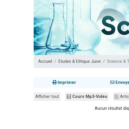
Ariel vient 
Il reste 
Nathaniel vi
6 personn
3 personnes 
Accueil
Etudes & Ethique Juive
Science & 
Imprimer
Envoy
Afficher tout
Cours Mp3-Vidéo
Artic
Aucun résultat dis