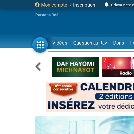
Mon compte
/
Inscription
Odaya vient 
3 personn
Paracha Réé
3 personn
2 personnes 
13 personnes
Vidéos
Question au Rav
Dons
F
12 nouve
30 perso
Il reste 
3 personnes 
2 personnes 
3 personnes 
2 nouvel
8 personn
Nouvelle émis
61 personnes