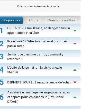
Voir tous les événements à venir
+ Populaires
Cours
Questions au Rav
1
URGENCE - Diane, 80 ans, en danger dans un
appartement insalubre
2
Ils ont volé 12 Sifré Torah à Levallois… mais
pas la Torah
3
Je manque d'estime de moi, comment y
remédier ?
4
L'édito de la semaine - En visite chez le
Steipler
5
DERNIERS JOURS : Sauvez la jambe de Yohan
Assister à un mariage mélangé pour le repas
6
et séparé pour les danses ?! (Rav Gabriel
DAYAN)