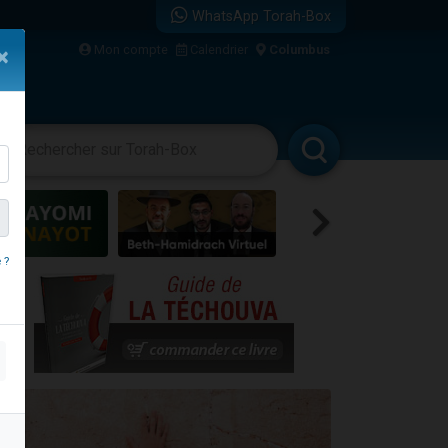
WhatsApp Torah-Box
Mon compte
Calendrier
Columbus
×
re
vertissements
Livres
Rabbanim
 ?