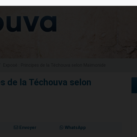
sion radio : Visions de grandeur n°104 : Le Chabbath et le Birkat Hamazone à 
 viennent de demander une bénédiction
de donner son Maasser
49 places pour étudier en groupe sur Zoom
 donner son Maasser
Exposé : Principes de la Téchouva selon Maïmonide
es de la Téchouva selon
Envoyer
WhatsApp