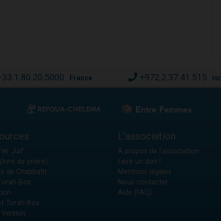
+33.1.80.20.5000
+972.2.37.41.515
France
Is
ources
L'association
ier Juif
A propos de l'association
(livre de prière)
Faire un don !
es de Chabbath
Mentions légales
 Torah-Box
Nous contacter
tion
Aide (FAQ)
t Torah-Box
 Version