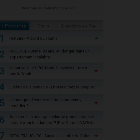
Voir tous les événements à venir
+ Populaires
Cours
Questions au Rav
1
Histoire - À bord du Titanic
2
URGENCE - Diane, 80 ans, en danger dans un
appartement insalubre
3
Ils ont volé 12 Sifré Torah à Levallois… mais
pas la Torah
4
L'édito de la semaine - En visite chez le Steipler
5
Je manque d'estime de moi, comment y
remédier ?
6
Assister à un mariage mélangé pour le repas et
séparé pour les danses ?! (Rav Gabriel DAYAN)
7
DERNIERS JOURS : Sauvez la jambe de Yohan