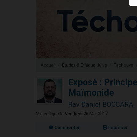
Nouvelle émis
61 personnes
Ariel vient 
Il reste 
Eva vient de
Accueil
Etudes & Ethique Juive
Techouva
Exposé : Princip
Maïmonide
Rav Daniel BOCCARA
Mis en ligne le Vendredi 26 Mai 2017
Commenter
Imprimer