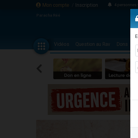
Mon compte
/
Inscription
4 personnes 
3 personnes 
Paracha Réé
Odaya vient 
3 personn
E
3 personn
Vidéos
Question au Rav
Dons
F
13 personnes
2 personnes 
30 perso
Il reste 
12 nouve
3 personnes 
2 personnes 
3 personnes 
2 nouvel
8 personn