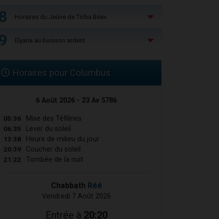
8
Horaires du Jeûne de Ticha Béav
9
Elyana au buisson ardent
Horaires pour Columbus
6 Août 2026 - 23 Av 5786
05:36
Mise des Téfilines
06:35
Lever du soleil
13:38
Heure de milieu du jour
20:39
Coucher du soleil
21:22
Tombée de la nuit
Chabbath
Réé
Vendredi 7 Août 2026
Entrée à
20:20