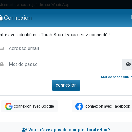
viennent de nous rejoindre sur WhatsApp
viennent de nous rejoindre sur WhatsApp
Connexion
de donner son Maasser
es viennent de faire un don pour 5 jours de vacances aux Orphelins
ntrez vos identifiants Torah-Box et vous serez connecté !
es viennent de faire un don pour Diane, 80 ans, dans un appartement insalub
emmes
Enfants
Etude sur Texte
Musique
Paracha
Di
 viennent de demander une bénédiction
viennent de nous rejoindre sur WhatsApp
nnes viennent de faire un don pour Sauvez la jambe de Yohan
49 places pour étudier en groupe sur Zoom
Mot de passe oublié
lles musiques dans Torah-Box Music
viennent de nous rejoindre sur WhatsApp
viennent de nous rejoindre sur WhatsApp
connexion avec Google
connexion avec Facebook
viennent de nous rejoindre sur WhatsApp
les musiques dans Torah-Box Music
es viennent de faire un don pour Tsédaka : pauvres d'Israel
Vous n'avez pas de compte Torah-Box ?