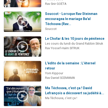
Rav Snir GOËTA
Souccot - Lorsque Rav Steinman
encouragea le mariage Ba'al
Téchouva (Rav...
Souccot
Le Chofar & les 10 jours de pénitence
Les cours du lundi du Grand Rabbin Sitruk
Rav Yossef-Haïm SITRUK
L'édito de la semaine : L'éternel
retour
Yom Kippour
Rav Daniel SCEMAMA
Ma Téchouva, c'est ça ! David
Lefrançois a découvert sa judéité à...
Ma Téchouva, c'est ça !