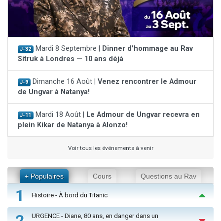
Mardi 8 Septembre |
Dinner d'hommage au Rav
J-32
Sitruk à Londres — 10 ans déjà
Dimanche 16 Août |
Venez rencontrer le Admour
J-9
de Ungvar à Natanya!
Mardi 18 Août |
Le Admour de Ungvar recevra en
J-11
plein Kikar de Natanya à Alonzo!
Voir tous les événements à venir
+ Populaires
Cours
Questions au Rav
1
Histoire - À bord du Titanic
2
URGENCE - Diane, 80 ans, en danger dans un