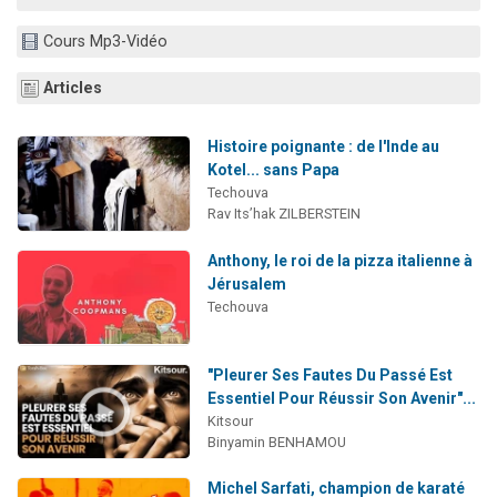
Il reste 49 places pour étudier en groupe sur Zoom
Cours Mp3-Vidéo
3 personnes viennent de nous rejoindre sur WhatsApp
2 personnes viennent de nous rejoindre sur WhatsApp
Articles
2 nouvelles musiques dans Torah-Box Music
Histoire poignante : de l'Inde au
6 personnes viennent de nous rejoindre sur WhatsApp
Kotel... sans Papa
Techouva
Rav Its’hak ZILBERSTEIN
Anthony, le roi de la pizza italienne à
Jérusalem
Techouva
"Pleurer Ses Fautes Du Passé Est
Essentiel Pour Réussir Son Avenir"...
Kitsour
Binyamin BENHAMOU
Michel Sarfati, champion de karaté