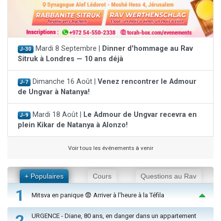
Mardi 8 Septembre |
Dinner d'hommage au Rav
J-30
Sitruk à Londres — 10 ans déjà
Dimanche 16 Août |
Venez rencontrer le Admour
J-7
de Ungvar à Natanya!
Mardi 18 Août |
Le Admour de Ungvar recevra en
J-9
plein Kikar de Natanya à Alonzo!
Voir tous les événements à venir
+ Populaires
Cours
Questions au Rav
1
Mitsva en panique 😨 Arriver à l'heure à la Téfila
2
URGENCE - Diane, 80 ans, en danger dans un appartement