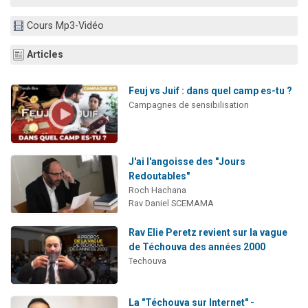
2 personnes viennent de nous rejoindre sur WhatsApp
Cours Mp3-Vidéo
13 personnes viennent de demander une bénédiction
Il reste 49 places pour étudier en groupe sur Zoom
Articles
12 nouvelles musiques dans Torah-Box Music
Feuj vs Juif : dans quel camp es-tu ?
2 personnes viennent de nous rejoindre sur WhatsApp
Campagnes de sensibilisation
J'ai l'angoisse des "Jours
Redoutables"
Roch Hachana
Rav Daniel SCEMAMA
Rav Elie Peretz revient sur la vague
de Téchouva des années 2000
Techouva
La "Téchouva sur Internet" -