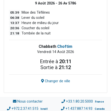
9 Août 2026 - 26 Av 5786
05:39
Mise des Téfilines
06:38
Lever du soleil
13:37
Heure de milieu du jour
20:36
Coucher du soleil
21:18
Tombée de la nuit
Chabbath
Choftim
Vendredi 14 Août 2026
Entrée à
20:11
Sortie à
21:12
Changer de ville
Nous contacter
+33.1.80.20.5000
France
+972.2.37.41.515
+1.437.887.14.93
Israël
Canada