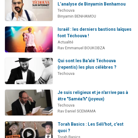
L’analyse de Binyamin Benhamou
Techouva
Binyamin BENHAMOU
Israël : les derniers bastions laïques
font Téchouva !
Actualité
Rav Emmanuel BOUKOBZA
Qui sont les Ba'alé Téchouva
(repentis) les plus célèbres ?
Techouva
Je suis religieux et je n'arrive pas à
être "Saméa'h" (joyeux)
Techouva
Rav Daniel SCEMAMA
Torah Basics : Les Séli'hot, c'est
quoi ?
Torah Basics