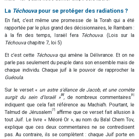
La
Téchouva
pour se protéger des radiations ?
En fait, c’est même une promesse de la Torah qui a été
rapportée par le plus grand des décisionnaires, le Rambam :
à la fin des temps, Israël fera
Téchouva
. (Lois sur la
Téchouva
chapitre 7, loi 5)
Et c’est cette
Téchouva
qui amène la Délivrance. Et on ne
parle pas seulement du peuple dans son ensemble mais de
chaque individu. Chaque juif à le pouvoir de rapprocher la
Guéoula
.
Sur le verset «
un astre s'élance de Jacob, et une comète
[5]
[6]
surgit du sein d'Israël »
,
de nombreux commentaires
indiquent que cela fait référence au Machia'h. Pourtant, le
[7]
Talmud de Jérusalem
affirme que ce verset fait allusion à
tout Juif. Le livre « Méoré Or », au nom du Ba'al Chem Tov,
explique que ces deux commentaires ne se contredisent
pas. Au contraire, ils se complètent : chaque Juif porte en