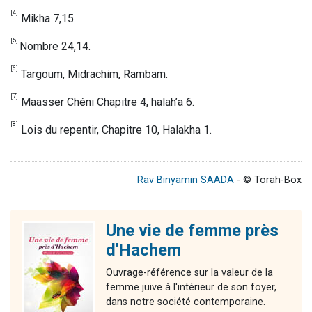
[4]
Mikha 7,15.
[5]
Nombre 24,14.
[6]
Targoum, Midrachim, Rambam.
[7]
Maasser Chéni Chapitre 4, halah’a 6.
[8]
Lois du repentir, Chapitre 10, Halakha 1.
Rav Binyamin SAADA
- © Torah-Box
Une vie de femme près
d'Hachem
Ouvrage-référence sur la valeur de la
femme juive à l'intérieur de son foyer,
dans notre société contemporaine.