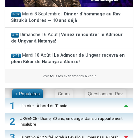
Mardi 8 Septembre |
Dinner d'hommage au Rav
J-32
Sitruk à Londres — 10 ans déjà
Dimanche 16 Août |
Venez rencontrer le Admour
J-9
de Ungvar à Natanya!
Mardi 18 Août |
Le Admour de Ungvar recevra en
J-11
plein Kikar de Natanya à Alonzo!
Voir tous les événements à venir
+ Populaires
Cours
Questions au Rav
1
Histoire - À bord du Titanic
2
URGENCE - Diane, 80 ans, en danger dans un appartement
insalubre
3
Ils ont volé 12 Sifré Torah à Levallois… mais pas la Torah