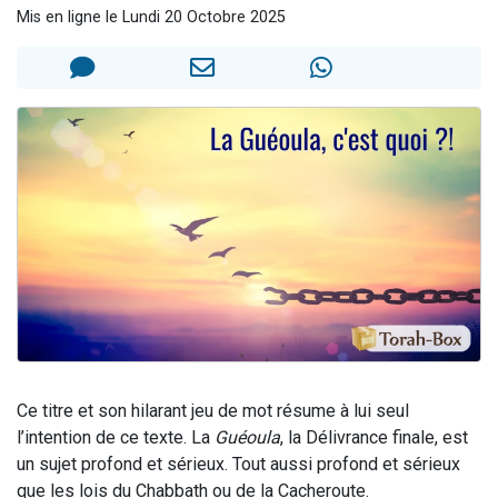
Mis en ligne le Lundi 20 Octobre 2025
Nouvelle émission radio : Visions de grandeur n°104 : Le Chabbath et le Birkat Hamazone à travers le temps
61 personnes viennent de demander une bénédiction
Ariel vient de donner son Maasser
Il reste 49 places pour étudier en groupe sur Zoom
Eva vient de donner son Maasser
Ce titre et son hilarant jeu de mot résume à lui seul
l’intention de ce texte. La
Guéoula
, la Délivrance finale, est
un sujet profond et sérieux. Tout aussi profond et sérieux
que les lois du Chabbath ou de la Cacheroute.