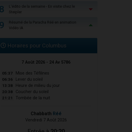
8
L'édito de la semaine - En visite chez le
Steipler
9
Résumé de la Paracha Réé en animation
Vidéo IA
Horaires pour Columbus
7 Août 2026 - 24 Av 5786
05:37
Mise des Téfilines
06:36
Lever du soleil
13:38
Heure de milieu du jour
20:38
Coucher du soleil
21:21
Tombée de la nuit
Chabbath
Réé
Vendredi 7 Août 2026
Entrée à
20:20