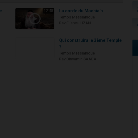
e
La corde du Machia'h
12:45
Temps Messianique
Rav Eliahou UZAN
Qui construira le 3ème Temple
?
Temps Messianique
Rav Binyamin SAADA