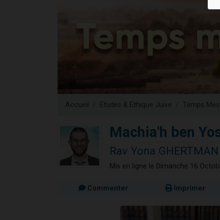
2 personn
17 personnes
4 personnes 
Il reste 
23 person
Accueil
Etudes & Ethique Juive
Temps Mess
Machia'h ben Yos
Rav Yona GHERTMAN
Mis en ligne le Dimanche 16 Octo
Commenter
Imprimer