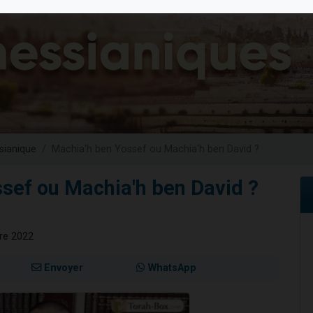
es viennent de faire un don pour 1 Journée de Vacances Pour les Enfants
 viennent de demander une bénédiction
viennent de nous rejoindre sur WhatsApp
49 places pour étudier en groupe sur Zoom
nes viennent de faire un don pour Diane, 80 ans, dans un appartement insalu
ianique
Machia'h ben Yossef ou Machia'h ben David ?
sef ou Machia'h ben David ?
bre 2022
Envoyer
WhatsApp