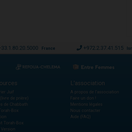
+33.1.80.20.5000
+972.2.37.41.515
France
Is
ources
L'association
ier Juif
A propos de l'association
(livre de prière)
Faire un don !
es de Chabbath
Mentions légales
 Torah-Box
Nous contacter
tion
Aide (FAQ)
t Torah-Box
 Version