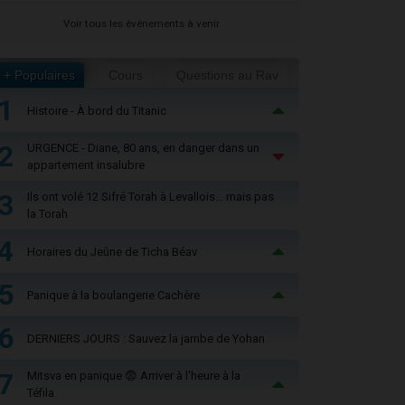
Voir tous les événements à venir
+ Populaires
Cours
Questions au Rav
1
Histoire - À bord du Titanic
2
URGENCE - Diane, 80 ans, en danger dans un
appartement insalubre
3
Ils ont volé 12 Sifré Torah à Levallois… mais pas
la Torah
4
Horaires du Jeûne de Ticha Béav
5
Panique à la boulangerie Cachère
6
DERNIERS JOURS : Sauvez la jambe de Yohan
7
Mitsva en panique 😨 Arriver à l'heure à la
Téfila