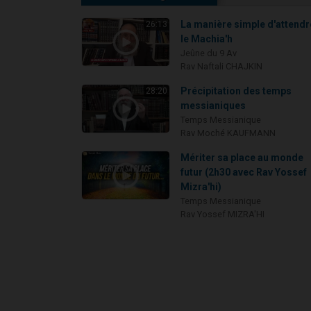
La manière simple d'attendr
26:13
le Machia'h
Jeûne du 9 Av
Rav Naftali CHAJKIN
Précipitation des temps
28:20
messianiques
Temps Messianique
Rav Moché KAUFMANN
Mériter sa place au monde
futur (2h30 avec Rav Yossef
Mizra'hi)
Temps Messianique
Rav Yossef MIZRA'HI