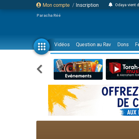
Mon compte
/
Inscription
3 personn
Paracha Réé
3 personn
2 personnes 
13 personnes
Vidéos
Question au Rav
Dons
F
30 perso
Il reste 
12 nouve
3 personnes 
2 personnes 
2 nouvel
3 personnes 
8 personn
Nouvelle émis
61 personnes
Il reste 