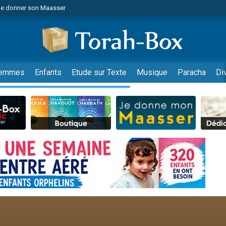
es viennent de faire un don pour 5 jours de vacances aux Orphelins
es viennent de faire un don pour Diane, 80 ans, dans un appartement insalub
viennent de nous rejoindre sur WhatsApp
 viennent de demander une bénédiction
emmes
Enfants
Etude sur Texte
Musique
Paracha
Di
nnes viennent de faire un don pour Sauvez la jambe de Yohan
49 places pour étudier en groupe sur Zoom
lles musiques dans Torah-Box Music
viennent de nous rejoindre sur WhatsApp
viennent de nous rejoindre sur WhatsApp
les musiques dans Torah-Box Music
viennent de nous rejoindre sur WhatsApp
es viennent de faire un don pour Tsédaka : pauvres d'Israel
sion radio : Visions de grandeur n°104 : Le Chabbath et le Birkat Hamazone à 
 viennent de demander une bénédiction
49 places pour étudier en groupe sur Zoom