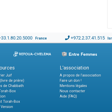
+33.1.80.20.5000
+972.2.37.41.515
France
Is
ources
L'association
ier Juif
A propos de l'association
(livre de prière)
Faire un don !
es de Chabbath
Mentions légales
 Torah-Box
Nous contacter
tion
Aide (FAQ)
t Torah-Box
 Version