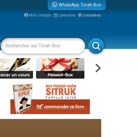
WhatsApp Torah-Box
Mon compte
Calendrier
Columbus
re
vertissements
Livres
Rabbanim
travers le temps