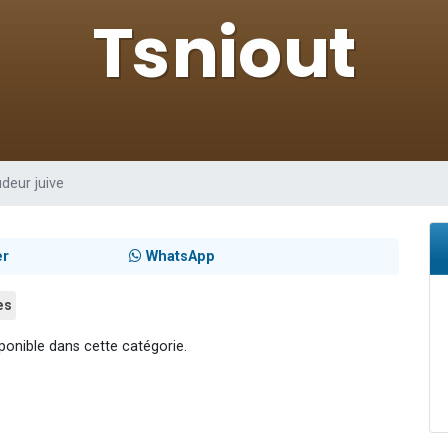
de donner son Maasser
ent de donner son Maasser
viennent de nous rejoindre sur WhatsApp
viennent de nous rejoindre sur WhatsApp
udeur juive
er
WhatsApp
es
ponible dans cette catégorie.