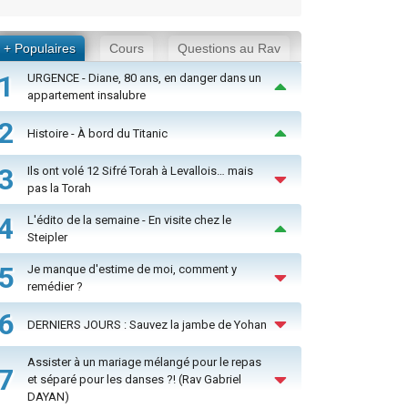
+ Populaires
Cours
Questions au Rav
1
URGENCE - Diane, 80 ans, en danger dans un
appartement insalubre
2
Histoire - À bord du Titanic
3
Ils ont volé 12 Sifré Torah à Levallois… mais
pas la Torah
4
L'édito de la semaine - En visite chez le
Steipler
5
Je manque d'estime de moi, comment y
remédier ?
6
DERNIERS JOURS : Sauvez la jambe de Yohan
Assister à un mariage mélangé pour le repas
7
et séparé pour les danses ?! (Rav Gabriel
DAYAN)