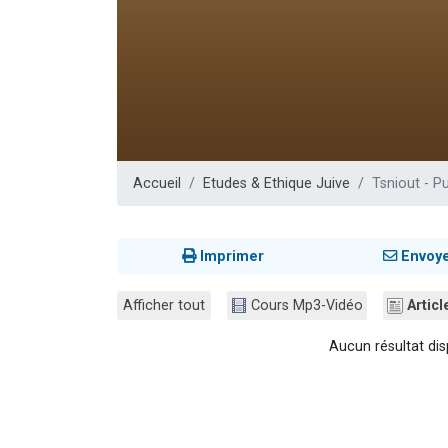
Ariel vient 
Nathaniel vi
4 personnes 
3 personnes 
Accueil
Etudes & Ethique Juive
Tsniout - P
Imprimer
Envoy
Afficher tout
Cours Mp3-Vidéo
Articl
Aucun résultat dis