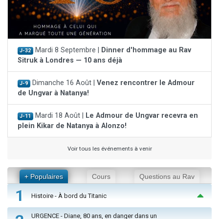
Mardi 8 Septembre |
Dinner d'hommage au Rav
J-32
Sitruk à Londres — 10 ans déjà
Dimanche 16 Août |
Venez rencontrer le Admour
J-9
de Ungvar à Natanya!
Mardi 18 Août |
Le Admour de Ungvar recevra en
J-11
plein Kikar de Natanya à Alonzo!
Voir tous les événements à venir
+ Populaires
Cours
Questions au Rav
1
Histoire - À bord du Titanic
URGENCE - Diane, 80 ans, en danger dans un