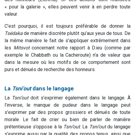
« pour la galerie », elles peuvent venir à en perdre toute
valeur.
C’est pourquoi, il est toujours préférable de donner la
Tsédaka
de manière discrète plutôt qu’aux yeux de tous. De
la même manière le fait de s’appliquer extrêmement dans
les
Mitsvot
concernant notre rapport à D.ieu (comme par
exemple le Chabbath ou la Cacheroute) n’a de valeur que
dans la mesure où les motifs de ce comportement sont
purs et dénués de recherche des honneurs.
La
Tsni’out
dans le langage
La
Tsni’out
doit s’exprimer également dans le langage. À
l’inverse, le manque de pudeur dans le langage peut
s’exprimer par des propos grossiers et dénués de toute
morale. Le fait de crier ou bien de parler de manière
prétentieuse s’oppose à la
T
sni’out
. La
T
sni’out
du langage
s’exprime aussi par la qualité des propos tenus, ainsi que