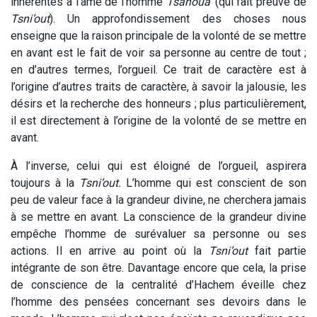
inhérentes à l’âme de l’homme
Tsanoua’
(qui fait preuve de
Tsni’out
). Un approfondissement des choses nous
enseigne que la raison principale de la volonté de se mettre
en avant est le fait de voir sa personne au centre de tout ;
en d’autres termes, l’orgueil. Ce trait de caractère est à
l’origine d’autres traits de caractère, à savoir la jalousie, les
désirs et la recherche des honneurs ; plus particulièrement,
il est directement à l’origine de la volonté de se mettre en
avant.
À l’inverse, celui qui est éloigné de l’orgueil, aspirera
toujours à la
Tsni’out.
L’homme qui est conscient de son
peu de valeur face à la grandeur divine, ne cherchera jamais
à se mettre en avant. La conscience de la grandeur divine
empêche l’homme de surévaluer sa personne ou ses
actions. Il en arrive au point où la
Tsni’out
fait partie
intégrante de son être. Davantage encore que cela, la prise
de conscience de la centralité d’Hachem éveille chez
l’homme des pensées concernant ses devoirs dans le