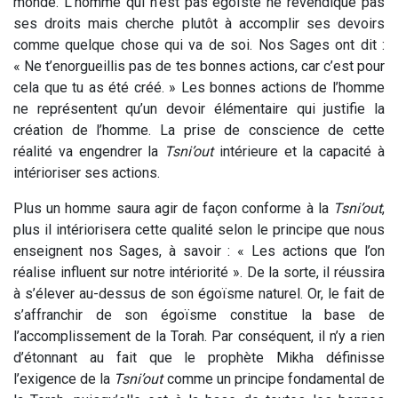
monde. L’homme qui n’est pas égoïste ne revendique pas
ses droits mais cherche plutôt à accomplir ses devoirs
comme quelque chose qui va de soi. Nos Sages ont dit :
« Ne t’enorgueillis pas de tes bonnes actions, car c’est pour
cela que tu as été créé. » Les bonnes actions de l’homme
ne représentent qu’un devoir élémentaire qui justifie la
création de l’homme. La prise de conscience de cette
réalité va engendrer la
Tsni’out
intérieure et la capacité à
intérioriser ses actions.
Plus un homme saura agir de façon conforme à la
Tsni’out
,
plus il intériorisera cette qualité selon le principe que nous
enseignent nos Sages, à savoir : « Les actions que l’on
réalise influent sur notre intériorité ». De la sorte, il réussira
à s’élever au-dessus de son égoïsme naturel. Or, le fait de
s’affranchir de son égoïsme constitue la base de
l’accomplissement de la Torah. Par conséquent, il n’y a rien
d’étonnant au fait que le prophète Mikha définisse
l’exigence de la
Tsni’out
comme un principe fondamental de