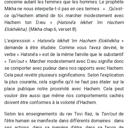
concerne autant les femmes que les hommes. Le prophète
Mikha ne nous interpella-t-il pas en ces termes : « …Qu’est-
ce qu’Hachem attend de toi…marcher modestement avec
Hachem ton D.ieu »
(Hatsné’a lékhet ‘im Hachem
Elokhékha)
. (Mikha chap.6, verset 8).
L’expression «
Hatsné’a lékhét ‘im Hachem Elokhékha
»
demande à être étudiée. Comme vous l’avez deviné, le
verbe « Hatsné’a » est de la même famille que le substantif
«
Tsni'out
». Marcher modestement avec D.ieu signifie donc
se comporter avec pudeur dans nos rapports avec Hachem.
Cela peut revêtir plusieurs significations. Selon l’explication
la plus courante, cela signifie qu’il ne faut pas étaler sur la
place publique notre proximité avec Hachem. Cela peut
vouloir dire aussi que même nos comportements cachés
doivent être conformes à la volonté d’Hachem.
Selon les enseignements du rav Tsvi Raz, la
Tsni’out
de
l’être humain se manifeste dans différents domaines : dans
ses actions, dans sa manière d’être, dans sa façon de