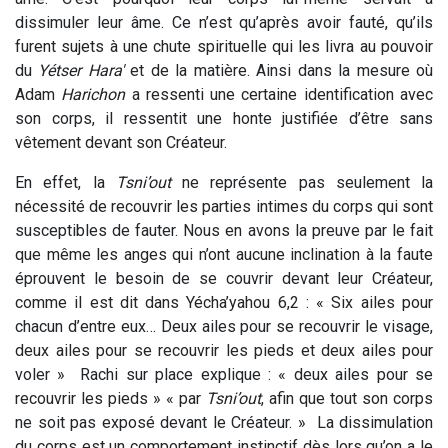
dissimuler leur âme. Ce n’est qu’après avoir fauté, qu’ils
furent sujets à une chute spirituelle qui les livra au pouvoir
du
Yétser
Hara'
et de la matière. Ainsi dans la mesure où
Adam
Harichon
a ressenti une certaine identification avec
son corps, il ressentit une honte justifiée d’être sans
vêtement devant son Créateur.
En effet, la
Tsni’out
ne représente pas seulement la
nécessité de recouvrir les parties intimes du corps qui sont
susceptibles de fauter. Nous en avons la preuve par le fait
que même les anges qui n’ont aucune inclination à la faute
éprouvent le besoin de se couvrir devant leur Créateur,
comme il est dit dans Yécha’yahou 6,2 : « Six ailes pour
chacun d’entre eux… Deux ailes pour se recouvrir le visage,
deux ailes pour se recouvrir les pieds et deux ailes pour
voler » Rachi sur place explique : « deux ailes pour se
recouvrir les pieds » « par
Tsni’out
, afin que tout son corps
ne soit pas exposé devant le Créateur. » La dissimulation
du corps est un comportement instinctif dès lors qu’on a le