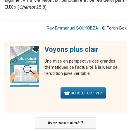
signifie : « Ils Me feront un Sanctuaire et Je résiderai parmi
EUX » (
Chémot
25,8)
Rav Emmanuel BOUKOBZA
- © Torah-Box
Voyons plus clair
Une mise en perspective des grandes
thématiques de l'actualité à la lueur de
l'érudition juive véritable.
acheter ce livre
Avez-vous aimé ?