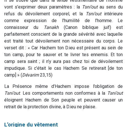
Il se trouve que dans la tenue vestimentaire de l’homme
vont s’exprimer deux paramètres : la
Tsni’out
au sens du
refus du dévoilement corporel, et la
Tsni’out
intérieure
comme expression de l’humilité de l’homme. Le
connaisseur du
Tanakh
(Canon biblique juif) est
parfaitement conscient de la grande sévérité avec laquelle
est traité tout dévoilement non nécessaire du corps. Le
verset dit : « Car Hachem ton D.ieu est présent au sein de
ton camp, pour te sauver et te livrer tes ennemis. Et ton
camp sera saint ; il n’y aura pas chez toi de dévoilement
impudique. Si c’était le cas Hachem Se retirerait [de ton
camp] » (
Dévarim
23,15)
La Présence même d’Hachem impose l’obligation de
Tsni’out
. Les comportements non conformes à la
Tsni’out
éloignent Hachem de Son peuple et peuvent causer un
retrait de la protection divine, à D.ieu ne plaise.
L’origine du vêtement