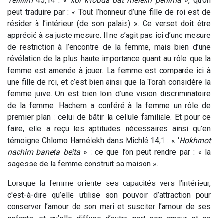
Téhilim
45,14 : «
kol kvouda bat mélekh penima
», qu’on
peut traduire par : « Tout l’honneur d’une fille de roi est de
résider à l’intérieur (de son palais) ». Ce verset doit être
apprécié à sa juste mesure. Il ne s’agit pas ici d’une mesure
de restriction à l’encontre de la femme, mais bien d’une
révélation de la plus haute importance quant au rôle que la
femme est amenée à jouer. La femme est comparée ici à
une fille de roi, et c’est bien ainsi que la Torah considère la
femme juive. On est bien loin d’une vision discriminatoire
de la femme. Hachem a conféré à la femme un rôle de
premier plan : celui de bâtir la cellule familiale. Et pour ce
faire, elle a reçu les aptitudes nécessaires ainsi qu’en
témoigne Chlomo Hamélekh dans Michlé 14,1 : « ‘
Hokhmot
nachim baneta beita
» ; ce que l’on peut rendre par : « la
sagesse de la femme construit sa maison ».
Lorsque la femme oriente ses capacités vers l’intérieur,
c'est-à-dire qu’elle utilise son pouvoir d’attraction pour
conserver l’amour de son mari et susciter l’amour de ses