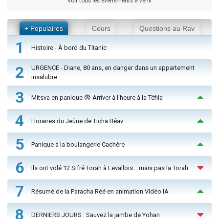
Voir tous les événements à venir
+ Populaires
Cours
Questions au Rav
1
Histoire - À bord du Titanic
2
URGENCE - Diane, 80 ans, en danger dans un appartement
insalubre
3
Mitsva en panique 😨 Arriver à l'heure à la Téfila
4
Horaires du Jeûne de Ticha Béav
5
Panique à la boulangerie Cachère
6
Ils ont volé 12 Sifré Torah à Levallois… mais pas la Torah
7
Résumé de la Paracha Réé en animation Vidéo IA
8
DERNIERS JOURS : Sauvez la jambe de Yohan