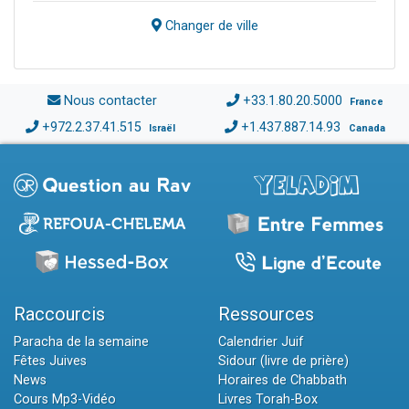
Changer de ville
Nous contacter
+33.1.80.20.5000
France
+972.2.37.41.515
+1.437.887.14.93
Israël
Canada
Raccourcis
Ressources
Paracha de la semaine
Calendrier Juif
Fêtes Juives
Sidour (livre de prière)
News
Horaires de Chabbath
Cours Mp3-Vidéo
Livres Torah-Box