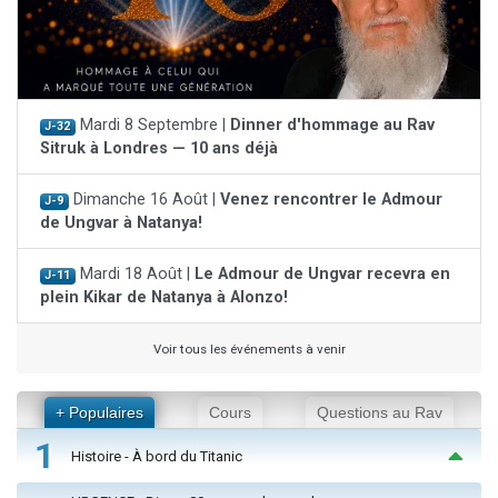
Mardi 8 Septembre |
Dinner d'hommage au Rav
J-32
Sitruk à Londres — 10 ans déjà
Dimanche 16 Août |
Venez rencontrer le Admour
J-9
de Ungvar à Natanya!
Mardi 18 Août |
Le Admour de Ungvar recevra en
J-11
plein Kikar de Natanya à Alonzo!
Voir tous les événements à venir
+ Populaires
Cours
Questions au Rav
1
Histoire - À bord du Titanic