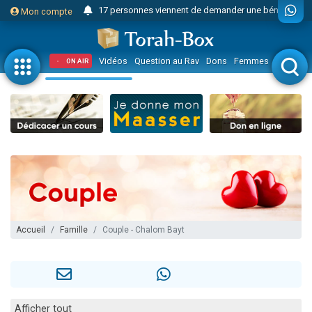
17 personnes viennent de demander une bénédiction
Mon compte
4 personnes viennent de nous rejoindre sur WhatsApp
Il reste 49 places pour étudier en groupe sur Zoom
Vidéos
Question au Rav
Dons
Femmes
Enfants
ON AIR
23 personnes viennent de faire un don pour Diane, 80 ans, dans un appartement insalubre
Eva vient de donner son Maasser
4 personnes viennent de nous rejoindre sur WhatsApp
3 personnes viennent de nous rejoindre sur WhatsApp
3 personnes viennent de faire un don pour 5 jours de vacances aux Orphelins
Odaya vient de donner son Maasser
13 personnes viennent de demander une bénédiction
2 personnes viennent de nous rejoindre sur WhatsApp
Accueil
Famille
Couple - Chalom Bayt
30 personnes viennent de faire un don pour Sauvez la jambe de Yohan
12 nouvelles musiques dans Torah-Box Music
Il reste 49 places pour étudier en groupe sur Zoom
3 personnes viennent de nous rejoindre sur WhatsApp
Afficher tout