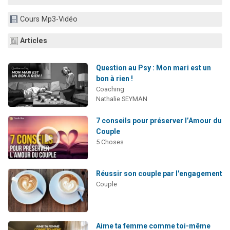
2 personnes viennent de nous rejoindre sur WhatsApp
Cours Mp3-Vidéo
2 nouvelles musiques dans Torah-Box Music
3 personnes viennent de nous rejoindre sur WhatsApp
Articles
8 personnes viennent de faire un don pour Tsédaka : pauvres d'Israel
Question au Psy : Mon mari est un
2 personnes viennent de faire un don pour 1 Journée de Vacances Pour les Enfants
bon à rien !
Coaching
Nathalie SEYMAN
7 conseils pour préserver l’Amour du
Couple
5 Choses
Réussir son couple par l'engagement
Couple
Aime ta femme comme toi-même