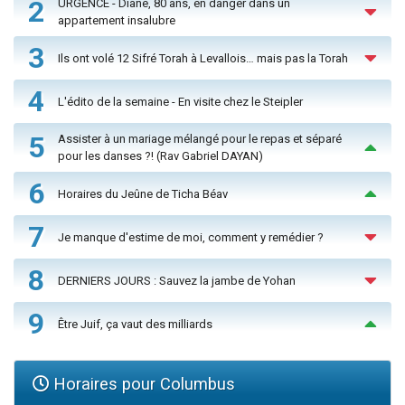
2
URGENCE - Diane, 80 ans, en danger dans un
appartement insalubre
3
Ils ont volé 12 Sifré Torah à Levallois… mais pas la Torah
4
L'édito de la semaine - En visite chez le Steipler
5
Assister à un mariage mélangé pour le repas et séparé
pour les danses ?! (Rav Gabriel DAYAN)
6
Horaires du Jeûne de Ticha Béav
7
Je manque d'estime de moi, comment y remédier ?
8
DERNIERS JOURS : Sauvez la jambe de Yohan
9
Être Juif, ça vaut des milliards
Horaires pour Columbus