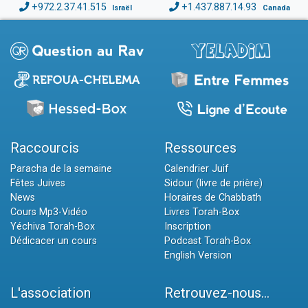
+972.2.37.41.515
+1.437.887.14.93
Israël
Canada
Raccourcis
Ressources
Paracha de la semaine
Calendrier Juif
Fêtes Juives
Sidour (livre de prière)
News
Horaires de Chabbath
Cours Mp3-Vidéo
Livres Torah-Box
Yéchiva Torah-Box
Inscription
Dédicacer un cours
Podcast Torah-Box
English Version
L'association
Retrouvez-nous...