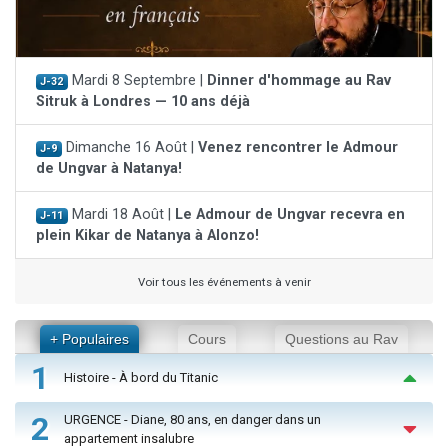
Mardi 8 Septembre |
Dinner d'hommage au Rav
J-32
Sitruk à Londres — 10 ans déjà
Dimanche 16 Août |
Venez rencontrer le Admour
J-9
de Ungvar à Natanya!
Mardi 18 Août |
Le Admour de Ungvar recevra en
J-11
plein Kikar de Natanya à Alonzo!
Voir tous les événements à venir
+ Populaires
Cours
Questions au Rav
1
Histoire - À bord du Titanic
2
URGENCE - Diane, 80 ans, en danger dans un
appartement insalubre