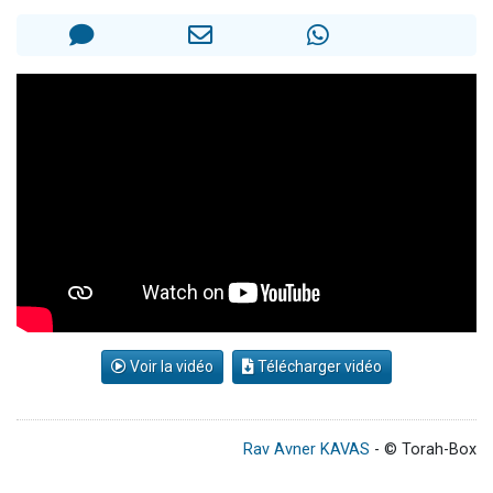
3 personnes viennent de nous rejoindre sur WhatsApp
2 nouvelles musiques dans Torah-Box Music
8 personnes viennent de faire un don pour Tsédaka : pauvres d'Israel
Nouvelle émission radio : Visions de grandeur n°104 : Le Chabbath et le Birkat Hamazone à travers le temps
4 personnes viennent de nous rejoindre sur WhatsApp
Voir la vidéo
Télécharger vidéo
Rav Avner KAVAS
- © Torah-Box