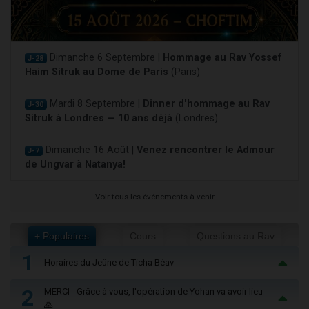
Dimanche 6 Septembre |
Hommage au Rav Yossef
J-28
Haim Sitruk au Dome de Paris
(Paris)
Mardi 8 Septembre |
Dinner d'hommage au Rav
J-30
Sitruk à Londres — 10 ans déjà
(Londres)
Dimanche 16 Août |
Venez rencontrer le Admour
J-7
de Ungvar à Natanya!
Voir tous les événements à venir
+ Populaires
Cours
Questions au Rav
1
Horaires du Jeûne de Ticha Béav
2
MERCI - Grâce à vous, l'opération de Yohan va avoir lieu
🙏