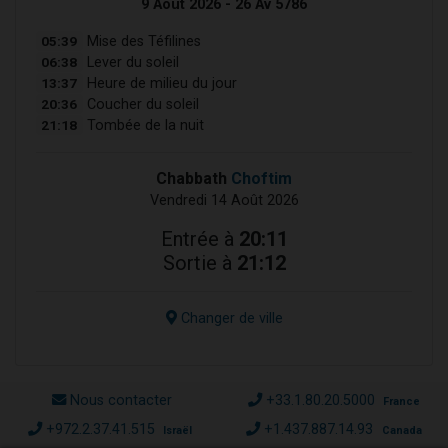
9 Août 2026 - 26 Av 5786
05:39
Mise des Téfilines
06:38
Lever du soleil
13:37
Heure de milieu du jour
20:36
Coucher du soleil
21:18
Tombée de la nuit
Chabbath
Choftim
Vendredi 14 Août 2026
Entrée à
20:11
Sortie à
21:12
Changer de ville
Nous contacter
+33.1.80.20.5000
France
+972.2.37.41.515
+1.437.887.14.93
Israël
Canada