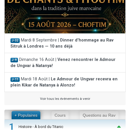
Mardi 8 Septembre |
Dinner d'hommage au Rav
J-32
Sitruk à Londres — 10 ans déjà
Dimanche 16 Août |
Venez rencontrer le Admour
J-9
de Ungvar à Natanya!
Mardi 18 Août |
Le Admour de Ungvar recevra en
J-11
plein Kikar de Natanya à Alonzo!
Voir tous les événements à venir
+ Populaires
Cours
Questions au Rav
1
Histoire - À bord du Titanic