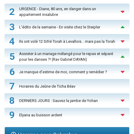
2
URGENCE - Diane, 80 ans, en danger dans un
appartement insalubre
3
L'édito de la semaine - En visite chez le Steipler
4
Ils ont volé 12 Sifré Torah à Levallois… mais pas la Torah
5
Assister à un mariage mélangé pour le repas et séparé
pour les danses ?! (Rav Gabriel DAYAN)
6
Je manque d'estime de moi, comment y remédier ?
7
Horaires du Jeûne de Ticha Béav
8
DERNIERS JOURS : Sauvez la jambe de Yohan
9
Elyana au buisson ardent