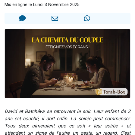
Mis en ligne le Lundi 3 Novembre 2025
3 personnes viennent de nous rejoindre sur WhatsApp
2 nouvelles musiques dans Torah-Box Music
8 personnes viennent de faire un don pour Tsédaka : pauvres d'Israel
Nouvelle émission radio : Visions de grandeur n°104 : Le Chabbath et le Birkat Hamazone à travers le temps
4 personnes viennent de nous rejoindre sur WhatsApp
David et Batchéva se retrouvent le soir. Leur enfant de 2
ans est couché, il dort enfin. La soirée peut commencer.
Tous deux aimeraient que ce soit « leur soirée » et
attendent un signe de l'autre, un geste, un regard. C'est