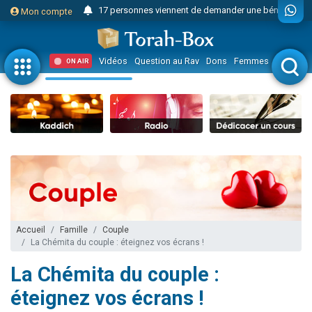
17 personnes viennent de demander une bénédiction
Mon compte
Il reste 49 places pour étudier en groupe sur Zoom
23 personnes viennent de faire un don pour Diane, 80 ans, dans un appartement insalubre
Vidéos
Question au Rav
Dons
Femmes
Enfants
ON AIR
Eva vient de donner son Maasser
4 personnes viennent de nous rejoindre sur WhatsApp
3 personnes viennent de nous rejoindre sur WhatsApp
Odaya vient de donner son Maasser
3 personnes viennent de faire un don pour 5 jours de vacances aux Orphelins
2 personnes viennent de nous rejoindre sur WhatsApp
13 personnes viennent de demander une bénédiction
Il reste 49 places pour étudier en groupe sur Zoom
Accueil
Famille
Couple
30 personnes viennent de faire un don pour Sauvez la jambe de Yohan
La Chémita du couple : éteignez vos écrans !
12 nouvelles musiques dans Torah-Box Music
La Chémita du couple :
3 personnes viennent de nous rejoindre sur WhatsApp
éteignez vos écrans !
2 personnes viennent de nous rejoindre sur WhatsApp