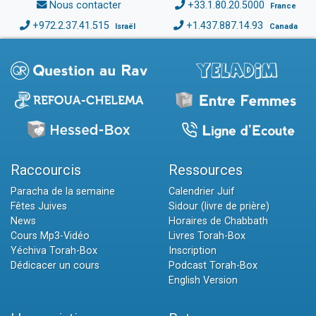
Nous contacter
+33.1.80.20.5000
France
+972.2.37.41.515
+1.437.887.14.93
Israël
Canada
Raccourcis
Ressources
Paracha de la semaine
Calendrier Juif
Fêtes Juives
Sidour (livre de prière)
News
Horaires de Chabbath
Cours Mp3-Vidéo
Livres Torah-Box
Yéchiva Torah-Box
Inscription
Dédicacer un cours
Podcast Torah-Box
English Version