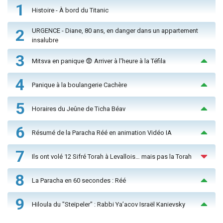
1
Histoire - À bord du Titanic
2
URGENCE - Diane, 80 ans, en danger dans un appartement
insalubre
3
Mitsva en panique 😨 Arriver à l'heure à la Téfila
4
Panique à la boulangerie Cachère
5
Horaires du Jeûne de Ticha Béav
6
Résumé de la Paracha Réé en animation Vidéo IA
7
Ils ont volé 12 Sifré Torah à Levallois… mais pas la Torah
8
La Paracha en 60 secondes : Réé
9
Hiloula du "Steïpeler" : Rabbi Ya’acov Israël Kanievsky