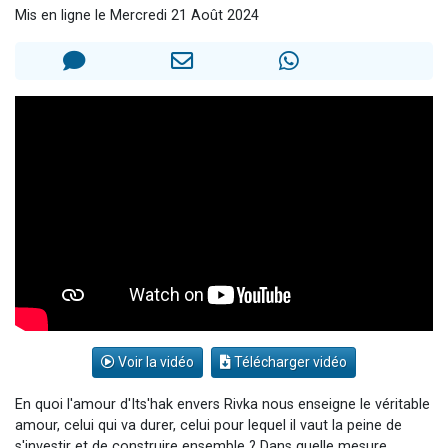
Mis en ligne le Mercredi 21 Août 2024
Il reste 49 places pour étudier en groupe sur Zoom
12 nouvelles musiques dans Torah-Box Music
3 personnes viennent de nous rejoindre sur WhatsApp
2 personnes viennent de nous rejoindre sur WhatsApp
2 personnes viennent de nous rejoindre sur WhatsApp
Voir la vidéo
Télécharger vidéo
En quoi l'amour d'Its'hak envers Rivka nous enseigne le véritable
amour, celui qui va durer, celui pour lequel il vaut la peine de
s'investir et de construire ensemble ? Dans quelle mesure