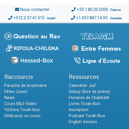
Nous contacter
+33.1.80.20.5000
France
+972.2.37.41.515
+1.437.887.14.93
Israël
Canada
Raccourcis
Ressources
Paracha de la semaine
Calendrier Juif
Fêtes Juives
Sidour (livre de prière)
News
Horaires de Chabbath
Cours Mp3-Vidéo
Livres Torah-Box
Yéchiva Torah-Box
Inscription
Dédicacer un cours
Podcast Torah-Box
English Version