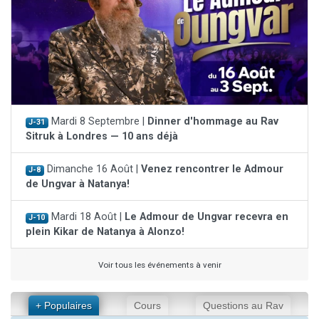
Mardi 8 Septembre |
Dinner d'hommage au Rav
J-31
Sitruk à Londres — 10 ans déjà
Dimanche 16 Août |
Venez rencontrer le Admour
J-8
de Ungvar à Natanya!
Mardi 18 Août |
Le Admour de Ungvar recevra en
J-10
plein Kikar de Natanya à Alonzo!
Voir tous les événements à venir
+ Populaires
Cours
Questions au Rav