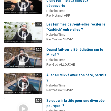
d'une femme aux cheveux
découverts
Halakha Time
Rav Netanel ARFI
Les femmes peuvent-elles réciter le
6:27
"Kaddich" entre elles ?
Halakha Time
Rav Yaakov 'HAVIV
Quand fait-on la Bénédiction sur le
5:20
Mikvé ?
Halakha Time
Rav Gad ALLOUCHE
Aller au Mikvé avec son père, permis
5:32
?
Halakha Time
Rav Yaakov 'HAVIV
Se couvrir la tête pour une divorcée,
5:50
pourquoi ?
Halakha Time