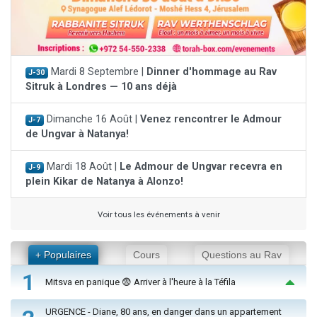
Mardi 8 Septembre |
Dinner d'hommage au Rav
J-30
Sitruk à Londres — 10 ans déjà
Dimanche 16 Août |
Venez rencontrer le Admour
J-7
de Ungvar à Natanya!
Mardi 18 Août |
Le Admour de Ungvar recevra en
J-9
plein Kikar de Natanya à Alonzo!
Voir tous les événements à venir
+ Populaires
Cours
Questions au Rav
1
Mitsva en panique 😨 Arriver à l'heure à la Téfila
URGENCE - Diane, 80 ans, en danger dans un appartement