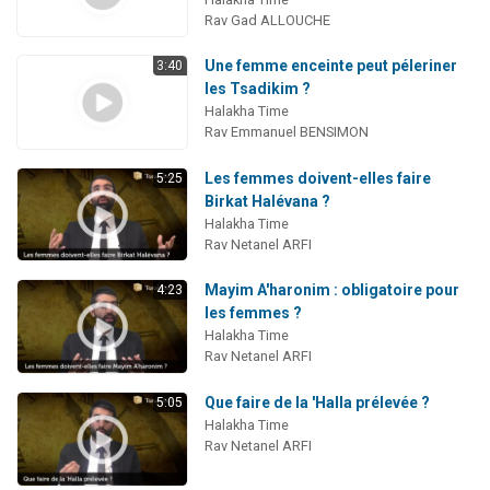
Rav Gad ALLOUCHE
Une femme enceinte peut péleriner
3:40
les Tsadikim ?
Halakha Time
Rav Emmanuel BENSIMON
Les femmes doivent-elles faire
5:25
Birkat Halévana ?
Halakha Time
Rav Netanel ARFI
Mayim A'haronim : obligatoire pour
4:23
les femmes ?
Halakha Time
Rav Netanel ARFI
Que faire de la 'Halla prélevée ?
5:05
Halakha Time
Rav Netanel ARFI