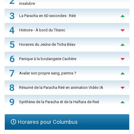
2
insalubre
3
La Paracha en 60 secondes : Réé
4
Histoire - À bord du Titanic
5
Horaires du Jeûne de Ticha Béav
6
Panique à la boulangerie Cachère
7
Avaler son propre sang, permis ?
8
Résumé de la Paracha Réé en animation Vidéo IA
9
Synthèse de la Paracha et de la Haftara de Reé
Horaires pour Columbus