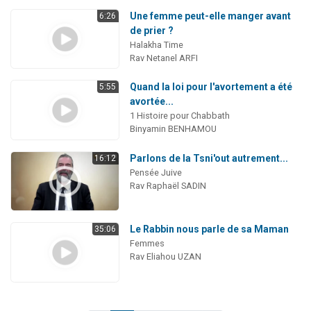
Une femme peut-elle manger avant
6:26
de prier ?
Halakha Time
Rav Netanel ARFI
Quand la loi pour l'avortement a été
5:55
avortée...
1 Histoire pour Chabbath
Binyamin BENHAMOU
Parlons de la Tsni'out autrement...
16:12
Pensée Juive
Rav Raphaël SADIN
Le Rabbin nous parle de sa Maman
35:06
Femmes
Rav Eliahou UZAN