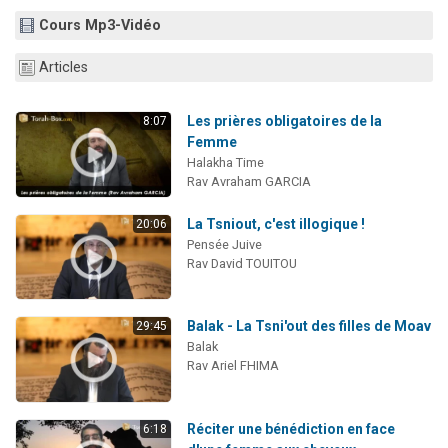
2 personnes viennent de nous rejoindre sur WhatsApp
Cours Mp3-Vidéo
13 personnes viennent de demander une bénédiction
Articles
Il reste 49 places pour étudier en groupe sur Zoom
12 nouvelles musiques dans Torah-Box Music
Les prières obligatoires de la
8:07
2 personnes viennent de nous rejoindre sur WhatsApp
Femme
Halakha Time
Rav Avraham GARCIA
La Tsniout, c'est illogique !
20:06
Pensée Juive
Rav David TOUITOU
Balak - La Tsni'out des filles de Moav
29:45
Balak
Rav Ariel FHIMA
Réciter une bénédiction en face
6:18