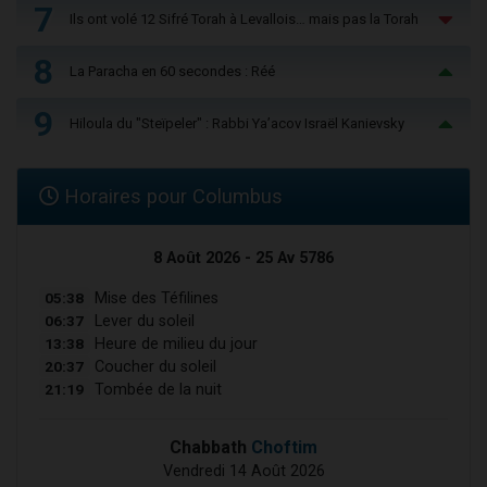
7
Ils ont volé 12 Sifré Torah à Levallois… mais pas la Torah
8
La Paracha en 60 secondes : Réé
9
Hiloula du "Steïpeler" : Rabbi Ya’acov Israël Kanievsky
Horaires pour Columbus
8 Août 2026 - 25 Av 5786
05:38
Mise des Téfilines
06:37
Lever du soleil
13:38
Heure de milieu du jour
20:37
Coucher du soleil
21:19
Tombée de la nuit
Chabbath
Choftim
Vendredi 14 Août 2026