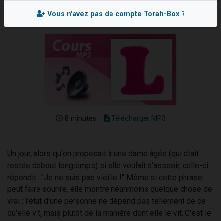
Il reste 49 places pour étudier en groupe sur Zoom
Vous n'avez pas de compte Torah-Box ?
12 nouvelles musiques dans Torah-Box Music
3 personnes viennent de nous rejoindre sur WhatsApp
2 personnes viennent de nous rejoindre sur WhatsApp
2 personnes viennent de nous rejoindre sur WhatsApp
8 minutes
Télécharger MP3
Un jour, alors qu'on proposait à une dame âgée (qui était
restée debout longtemps) si elle voulait s'asseoir, celle-ci
répondit : "Je ne suis pas vieille !" Même si cette phrase
peut faire sourire, elle montre néanmoins quelque chose de
vrai : l'état d'une personne ne dépend pas tellement de ce
qu'elle vit, mais plutôt de la manière dont elle le vit. C'est le