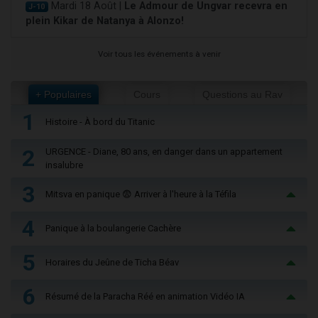
Mardi 18 Août |
Le Admour de Ungvar recevra en
J-10
plein Kikar de Natanya à Alonzo!
Voir tous les événements à venir
+ Populaires
Cours
Questions au Rav
1
Histoire - À bord du Titanic
2
URGENCE - Diane, 80 ans, en danger dans un appartement
insalubre
3
Mitsva en panique 😨 Arriver à l'heure à la Téfila
4
Panique à la boulangerie Cachère
5
Horaires du Jeûne de Ticha Béav
6
Résumé de la Paracha Réé en animation Vidéo IA