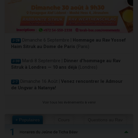
Dimanche 6 Septembre |
Hommage au Rav Yossef
J-28
Haim Sitruk au Dome de Paris
(Paris)
Mardi 8 Septembre |
Dinner d'hommage au Rav
J-30
Sitruk à Londres — 10 ans déjà
(Londres)
Dimanche 16 Août |
Venez rencontrer le Admour
J-7
de Ungvar à Natanya!
Voir tous les événements à venir
+ Populaires
Cours
Questions au Rav
1
Horaires du Jeûne de Ticha Béav