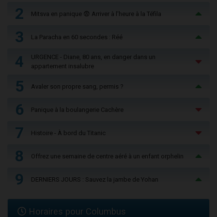
2
Mitsva en panique 😨 Arriver à l'heure à la Téfila
3
La Paracha en 60 secondes : Réé
4
URGENCE - Diane, 80 ans, en danger dans un
appartement insalubre
5
Avaler son propre sang, permis ?
6
Panique à la boulangerie Cachère
7
Histoire - À bord du Titanic
8
Offrez une semaine de centre aéré à un enfant orphelin
9
DERNIERS JOURS : Sauvez la jambe de Yohan
Horaires pour Columbus