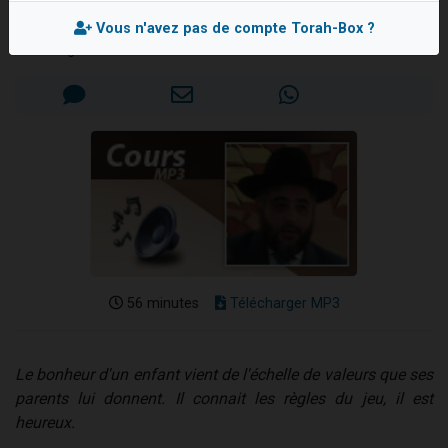
Rav Serge ATTIA
Il reste 49 places pour étudier en groupe sur Zoom
Vous n'avez pas de compte Torah-Box ?
Eva vient de donner son Maasser
Mis en ligne le Dimanche 24 Février 2013
4 personnes viennent de nous rejoindre sur WhatsApp
3 personnes viennent de nous rejoindre sur WhatsApp
3 personnes viennent de faire un don pour Événements Torah-Box
56 minutes
Télécharger MP3
Le bonheur d'un enfant vient de l'échelle de valeurs que ses
parents lui donnent. Il connait les règles du jeu, il est
heureux.