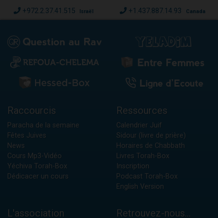
+972.2.37.41.515
+1.437.887.14.93
Israël
Canada
Raccourcis
Ressources
Paracha de la semaine
Calendrier Juif
Fêtes Juives
Sidour (livre de prière)
News
Horaires de Chabbath
Cours Mp3-Vidéo
Livres Torah-Box
Yéchiva Torah-Box
Inscription
Dédicacer un cours
Podcast Torah-Box
English Version
L'association
Retrouvez-nous...