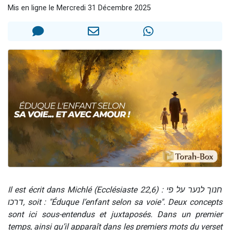
Mis en ligne le Mercredi 31 Décembre 2025
Il reste 49 places pour étudier en groupe sur Zoom
3 personnes viennent de nous rejoindre sur WhatsApp
2 personnes viennent de nous rejoindre sur WhatsApp
2 nouvelles musiques dans Torah-Box Music
6 personnes viennent de nous rejoindre sur WhatsApp
Il est écrit dans Michlé (Ecclésiaste 22,6) : חנוך לנער על פי
דרכו, soit : "Éduque l’enfant selon sa voie". Deux concepts
sont ici sous-entendus et juxtaposés. Dans un premier
temps, ainsi qu’il apparaît dans les premiers mots du verset