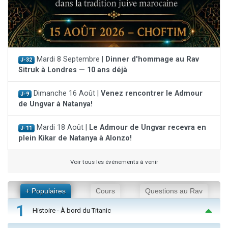
Mardi 8 Septembre |
Dinner d'hommage au Rav
J-32
Sitruk à Londres — 10 ans déjà
Dimanche 16 Août |
Venez rencontrer le Admour
J-9
de Ungvar à Natanya!
Mardi 18 Août |
Le Admour de Ungvar recevra en
J-11
plein Kikar de Natanya à Alonzo!
Voir tous les événements à venir
+ Populaires
Cours
Questions au Rav
1
Histoire - À bord du Titanic