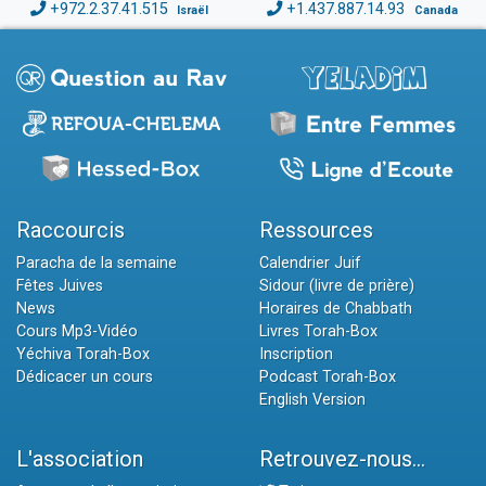
+972.2.37.41.515
+1.437.887.14.93
Israël
Canada
Raccourcis
Ressources
Paracha de la semaine
Calendrier Juif
Fêtes Juives
Sidour (livre de prière)
News
Horaires de Chabbath
Cours Mp3-Vidéo
Livres Torah-Box
Yéchiva Torah-Box
Inscription
Dédicacer un cours
Podcast Torah-Box
English Version
L'association
Retrouvez-nous...