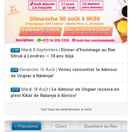
Mardi 8 Septembre |
Dinner d'hommage au Rav
J-32
Sitruk à Londres — 10 ans déjà
Dimanche 16 Août |
Venez rencontrer le Admour
J-9
de Ungvar à Natanya!
Mardi 18 Août |
Le Admour de Ungvar recevra en
J-11
plein Kikar de Natanya à Alonzo!
Voir tous les événements à venir
+ Populaires
Cours
Questions au Rav