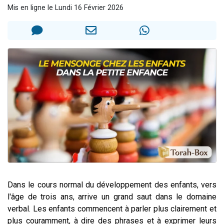
Mis en ligne le Lundi 16 Février 2026
Nouvelle émission radio : Visions de grandeur n°104 : Le Chabbath et le Birkat Hamazone à travers le temps
61 personnes viennent de demander une bénédiction
Ariel vient de donner son Maasser
Il reste 49 places pour étudier en groupe sur Zoom
Eva vient de donner son Maasser
Dans le cours normal du développement des enfants, vers
l'âge de trois ans, arrive un grand saut dans le domaine
verbal. Les enfants commencent à parler plus clairement et
plus couramment, à dire des phrases et à exprimer leurs