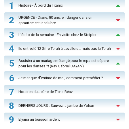
1
Histoire - À bord du Titanic
2
URGENCE - Diane, 80 ans, en danger dans un
appartement insalubre
3
L'édito de la semaine - En visite chez le Steipler
4
Ils ont volé 12 Sifré Torah à Levallois… mais pas la Torah
5
Assister à un mariage mélangé pour le repas et séparé
pour les danses ?! (Rav Gabriel DAYAN)
6
Je manque d'estime de moi, comment y remédier ?
7
Horaires du Jeûne de Ticha Béav
8
DERNIERS JOURS : Sauvez la jambe de Yohan
9
Elyana au buisson ardent