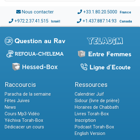
Nous contacter
+33.1.80.20.5000
France
+972.2.37.41.515
+1.437.887.14.93
Israël
Canada
Raccourcis
Ressources
Paracha de la semaine
Calendrier Juif
Fêtes Juives
Sidour (livre de prière)
News
Horaires de Chabbath
Cours Mp3-Vidéo
Livres Torah-Box
Yéchiva Torah-Box
Inscription
Dédicacer un cours
Podcast Torah-Box
English Version