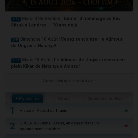
Mardi 8 Septembre |
Dinner d'hommage au Rav
J-32
Sitruk à Londres — 10 ans déjà
Dimanche 16 Août |
Venez rencontrer le Admour
J-9
de Ungvar à Natanya!
Mardi 18 Août |
Le Admour de Ungvar recevra en
J-11
plein Kikar de Natanya à Alonzo!
Voir tous les événements à venir
+ Populaires
Cours
Questions au Rav
1
Histoire - À bord du Titanic
2
URGENCE - Diane, 80 ans, en danger dans un
appartement insalubre