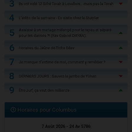
3
Ils ont volé 12 Sifré Torah à Levallois… mais pas la Torah
4
L'édito de la semaine - En visite chez le Steipler
5
Assister à un mariage mélangé pour le repas et séparé
pour les danses ?! (Rav Gabriel DAYAN)
6
Horaires du Jeûne de Ticha Béav
7
Je manque d'estime de moi, comment y remédier ?
8
DERNIERS JOURS : Sauvez la jambe de Yohan
9
Être Juif, ça vaut des milliards
Horaires pour Columbus
7 Août 2026 - 24 Av 5786