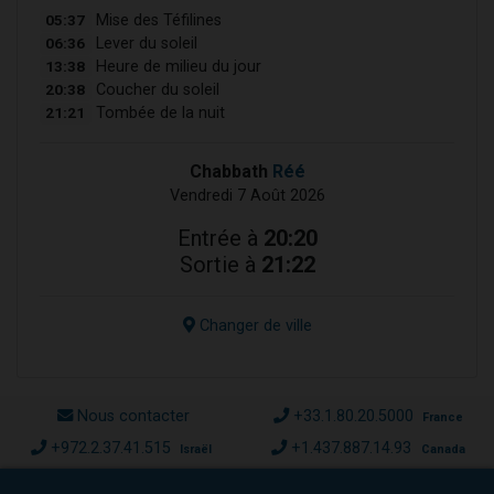
05:37
Mise des Téfilines
06:36
Lever du soleil
13:38
Heure de milieu du jour
20:38
Coucher du soleil
21:21
Tombée de la nuit
Chabbath
Réé
Vendredi 7 Août 2026
Entrée à
20:20
Sortie à
21:22
Changer de ville
Nous contacter
+33.1.80.20.5000
France
+972.2.37.41.515
+1.437.887.14.93
Israël
Canada