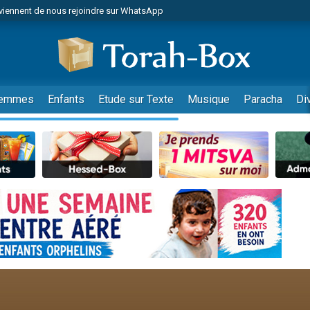
viennent de nous rejoindre sur WhatsApp
r vient de donner son Maasser
nes viennent de faire un don pour Événements Torah-Box
es viennent de faire un don pour Tsédaka : pauvres d'Israel
viennent de nous rejoindre sur WhatsApp
emmes
Enfants
Etude sur Texte
Musique
Paracha
Di
 viennent de demander une bénédiction
es viennent de faire un don pour Diane, 80 ans, dans un appartement insalub
49 places pour étudier en groupe sur Zoom
viennent de nous rejoindre sur WhatsApp
 viennent de demander une bénédiction
49 places pour étudier en groupe sur Zoom
viennent de nous rejoindre sur WhatsApp
viennent de nous rejoindre sur WhatsApp
es viennent de faire un don pour Reloger Rivka, 6 enfants, victime de violences
es viennent de faire un don pour 1 Journée de Vacances Pour les Enfants