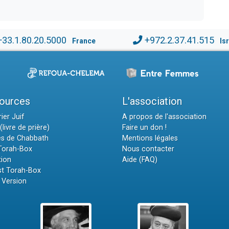
+33.1.80.20.5000
+972.2.37.41.515
France
Is
ources
L'association
ier Juif
A propos de l'association
(livre de prière)
Faire un don !
es de Chabbath
Mentions légales
 Torah-Box
Nous contacter
tion
Aide (FAQ)
t Torah-Box
 Version