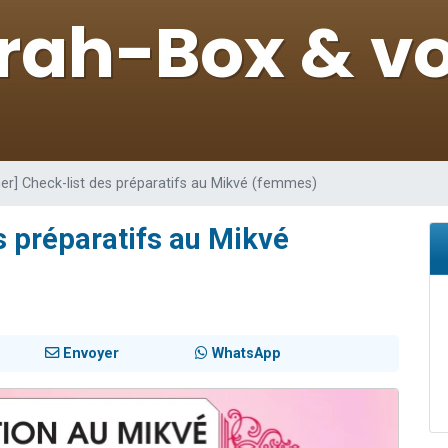
 viennent de demander une bénédiction
viennent de nous rejoindre sur WhatsApp
49 places pour étudier en groupe sur Zoom
 donner son Maasser
donner son Maasser
er] Check-list des préparatifs au Mikvé (femmes)
s préparatifs au Mikvé
Envoyer
WhatsApp