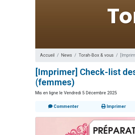
17 personnes
4 personnes 
Il reste 
Eva vient de
Eli vient de 
Accueil
News
Torah-Box & vous
[Imprim
[Imprimer] Check-list de
(femmes)
Mis en ligne le Vendredi 5 Décembre 2025
Commenter
Imprimer