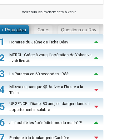
Voir tous les événements à venir
+ Populaires
Cours
Questions au Rav
1
Horaires du Jeûne de Ticha Béav
2
MERCI - Grâce à vous, l'opération de Yohan va
avoir lieu 🙏
3
La Paracha en 60 secondes : Réé
4
Mitsva en panique 😨 Arriver à l'heure à la
Téfila
5
URGENCE - Diane, 80 ans, en danger dans un
appartement insalubre
6
J'ai oublié les "bénédictions du matin" ?!
7
Panique à la boulangerie Cachère