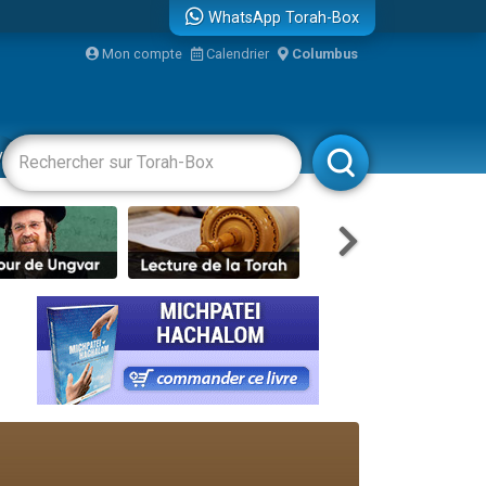
WhatsApp Torah-Box
Mon compte
Calendrier
Columbus
vertissements
Livres
Rabbanim
re
...