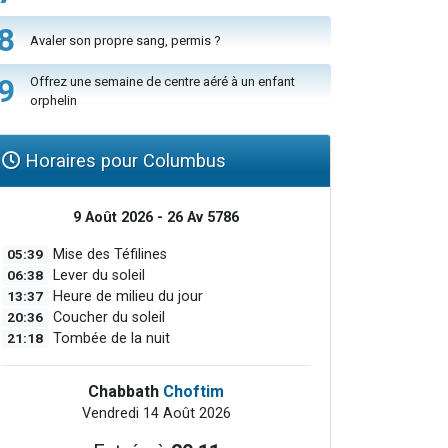
8
Avaler son propre sang, permis ?
9
Offrez une semaine de centre aéré à un enfant
orphelin
Horaires pour Columbus
9 Août 2026 - 26 Av 5786
05:39
Mise des Téfilines
06:38
Lever du soleil
13:37
Heure de milieu du jour
20:36
Coucher du soleil
21:18
Tombée de la nuit
Chabbath
Choftim
Vendredi 14 Août 2026