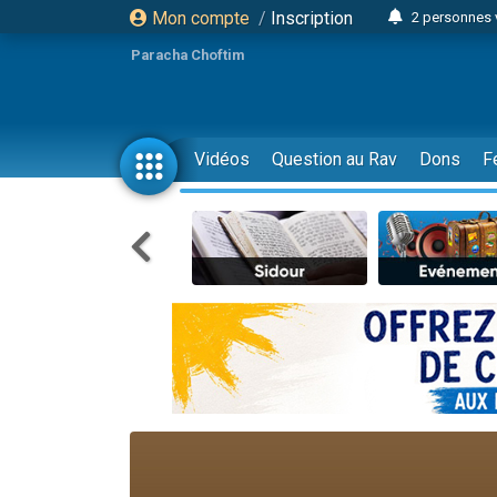
Mon compte
/
Inscription
2 personnes 
Lisbel Esthe
Paracha Choftim
3 person
2 personn
3 personnes 
Vidéos
Question au Rav
Dons
F
11 personnes
3 personn
Il reste 
2 personnes 
29 personnes
Il reste 
2 personnes 
6 personnes 
4 personn
2 personn