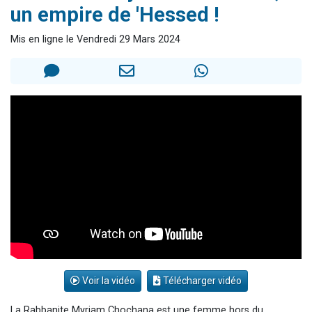
un empire de 'Hessed !
13 personnes viennent de demander une bénédiction
30 personnes viennent de faire un don pour Sauvez la jambe de Yohan
Mis en ligne le Vendredi 29 Mars 2024
Il reste 49 places pour étudier en groupe sur Zoom
12 nouvelles musiques dans Torah-Box Music
29 personnes viennent de demander une bénédiction
Voir la vidéo
Télécharger vidéo
La Rabbanite Myriam Chochana est une femme hors du