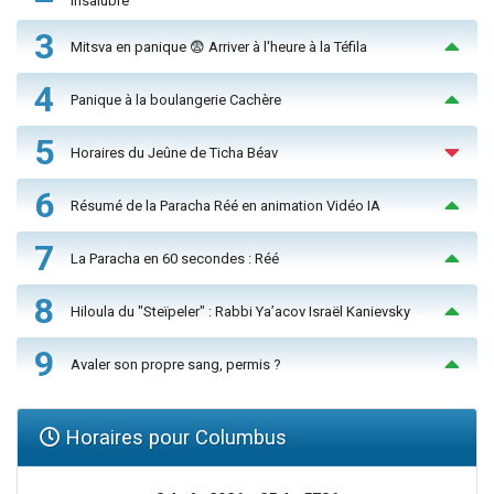
insalubre
3
Mitsva en panique 😨 Arriver à l'heure à la Téfila
4
Panique à la boulangerie Cachère
5
Horaires du Jeûne de Ticha Béav
6
Résumé de la Paracha Réé en animation Vidéo IA
7
La Paracha en 60 secondes : Réé
8
Hiloula du "Steïpeler" : Rabbi Ya’acov Israël Kanievsky
9
Avaler son propre sang, permis ?
Horaires pour Columbus