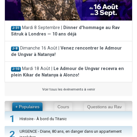
Mardi 8 Septembre |
Dinner d'hommage au Rav
J-31
Sitruk à Londres — 10 ans déjà
Dimanche 16 Août |
Venez rencontrer le Admour
J-8
de Ungvar à Natanya!
Mardi 18 Août |
Le Admour de Ungvar recevra en
J-10
plein Kikar de Natanya à Alonzo!
Voir tous les événements à venir
+ Populaires
Cours
Questions au Rav
1
Histoire - À bord du Titanic
2
URGENCE - Diane, 80 ans, en danger dans un appartement