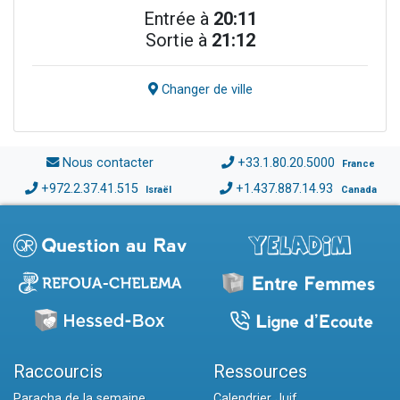
Entrée à
20:11
Sortie à
21:12
Changer de ville
Nous contacter
+33.1.80.20.5000
France
+972.2.37.41.515
+1.437.887.14.93
Israël
Canada
Raccourcis
Ressources
Paracha de la semaine
Calendrier Juif