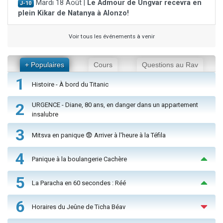
Mardi 18 Août |
Le Admour de Ungvar recevra en
J-10
plein Kikar de Natanya à Alonzo!
Voir tous les événements à venir
+ Populaires
Cours
Questions au Rav
1
Histoire - À bord du Titanic
2
URGENCE - Diane, 80 ans, en danger dans un appartement
insalubre
3
Mitsva en panique 😨 Arriver à l'heure à la Téfila
4
Panique à la boulangerie Cachère
5
La Paracha en 60 secondes : Réé
6
Horaires du Jeûne de Ticha Béav