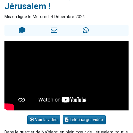
Jérusalem !
13 personnes viennent de demander une bénédiction
30 personnes viennent de faire un don pour Sauvez la jambe de Yohan
Mis en ligne le Mercredi 4 Décembre 2024
Il reste 49 places pour étudier en groupe sur Zoom
12 nouvelles musiques dans Torah-Box Music
29 personnes viennent de demander une bénédiction
Voir la vidéo
Télécharger vidéo
Dans le quartier de Na'hlaot, en plein cœur de Jérusalem, tout le