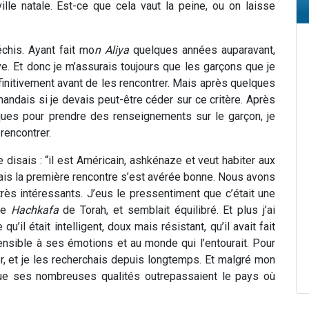
ville natale. Est-ce que cela vaut la peine, ou on laisse
échis. Ayant fait mo
n Aliya
quelques années auparavant,
rrive. Et donc je m’assurais toujours que les garçons que je
éfinitivement avant de les rencontrer. Mais après quelques
ndais si je devais peut-être céder sur ce critère. Après
ues pour prendre des renseignements sur le garçon, je
 rencontrer.
 disais : “il est Américain, ashkénaze et veut habiter aux
ais la première rencontre s’est avérée bonne. Nous avons
très intéressants. J’eus le pressentiment que c’était une
nne
H
achkafa
de Torah, et semblait équilibré. Et plus j’ai
u’il était intelligent, doux mais résistant, qu’il avait fait
 sensible à ses émotions et au monde qui l’entourait. Pour
’or, et je les recherchais depuis longtemps. Et malgré mon
 que ses nombreuses qualités outrepassaient le pays où