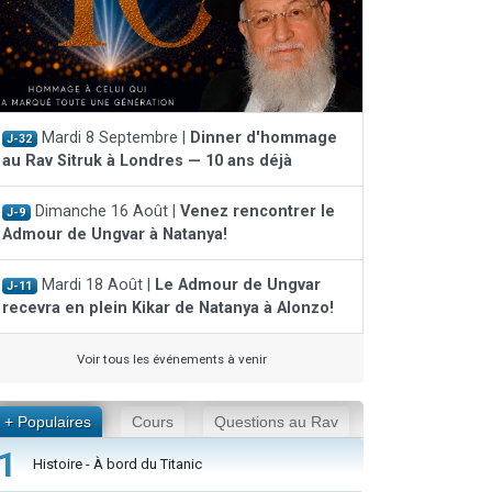
Mardi 8 Septembre |
Dinner d'hommage
J-32
au Rav Sitruk à Londres — 10 ans déjà
Dimanche 16 Août |
Venez rencontrer le
J-9
Admour de Ungvar à Natanya!
Mardi 18 Août |
Le Admour de Ungvar
J-11
recevra en plein Kikar de Natanya à Alonzo!
Voir tous les événements à venir
+ Populaires
Cours
Questions au Rav
1
Histoire - À bord du Titanic