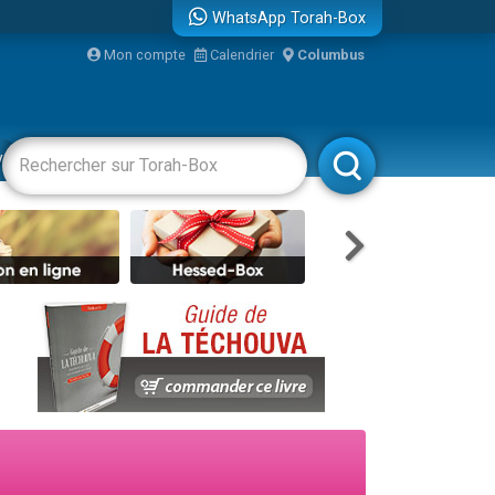
WhatsApp Torah-Box
...
Mon compte
Calendrier
Columbus
vertissements
Livres
Rabbanim
bre