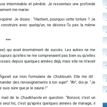
euve interminable et pénible. Je ressentais une profonde
vraiment me marier.
pérer. Je disais : “Hachem, pourquoi cette torture ? Je
, construire avec quelqu’un, ne désires-Tu pas la même
***
se) qui avait énormément de succès. Les autres ne me
toujours qu’elles ne me comprenaient pas bien ou qu’elles
aissais depuis quelques années déjà, mais elle ne m’avait
figurait sur mon formulaire de
Chiddoukh
.
Elle me dit :
ander des renseignements à ton sujet”. “Ah”, dis-je. “Je
e suis sûre que je le saurai !”
n mail de la
Chadkhanite
en question. “Bonsoir, c'est un
 le seul hic, c’est qu’après quelques années de mariage, il