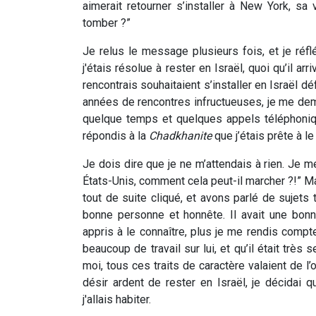
aimerait retourner s’installer à New York, sa 
tomber ?”
Je relus le message plusieurs fois, et je réfl
j'étais résolue à rester en Israël, quoi qu’il a
rencontrais souhaitaient s’installer en Israël d
années de rencontres infructueuses, je me dema
quelque temps et quelques appels téléphoniq
répondis à la
Chadkhanite
que j’étais prête à le
Je dois dire que je ne m’attendais à rien. Je me
États-Unis, comment cela peut-il marcher ?!” M
tout de suite cliqué, et avons parlé de sujets 
bonne personne et honnête. Il avait une bo
appris à le connaître, plus je me rendis compte q
beaucoup de travail sur lui, et qu’il était très
moi, tous ces traits de caractère valaient de l
désir ardent de rester en Israël, je décidai
j'allais habiter.