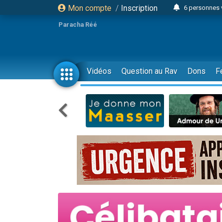
Mon compte
/
Inscription
6 personnes 
4 personn
Paracha Réé
2 personn
17 personnes
4 personnes 
Vidéos
Question au Rav
Dons
F
Il reste 
23 person
Eva vient de
4 personnes 
3 personnes 
3 personn
Odaya vient 
13 personnes
2 personnes 
30 perso