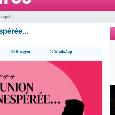
49 places pour étudier en groupe sur Zoom
lles musiques dans Torah-Box Music
nespérée...
viennent de nous rejoindre sur WhatsApp
viennent de nous rejoindre sur WhatsApp
spérée...
viennent de nous rejoindre sur WhatsApp
Envoyer
WhatsApp