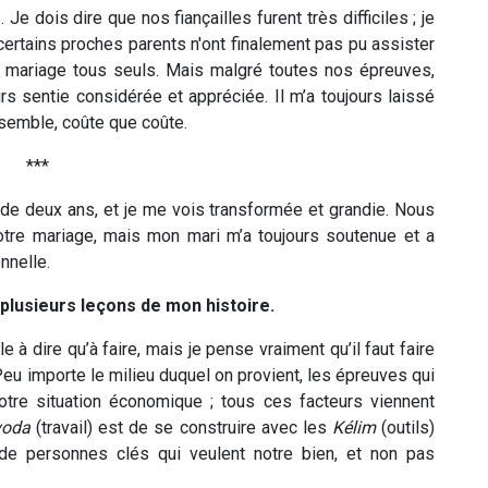
dois dire que nos fiançailles furent très difficiles ; je
certains proches parents n'ont finalement pas pu assister
re mariage tous seuls. Mais malgré toutes nos épreuves,
rs sentie considérée et appréciée. Il m’a toujours laissé
nsemble, coûte que coûte.
***
de deux ans, et je me vois transformée et grandie. Nous
otre mariage, mais mon mari m’a toujours soutenue et a
nnelle.
 plusieurs leçons de mon histoire.
e à dire qu’à faire, mais je pense vraiment qu’il faut faire
eu importe le milieu duquel on provient, les épreuves qui
otre situation économique ; tous ces facteurs viennent
voda
(travail) est de se construire avec les
K
élim
(outils)
e personnes clés qui veulent notre bien, et non pas