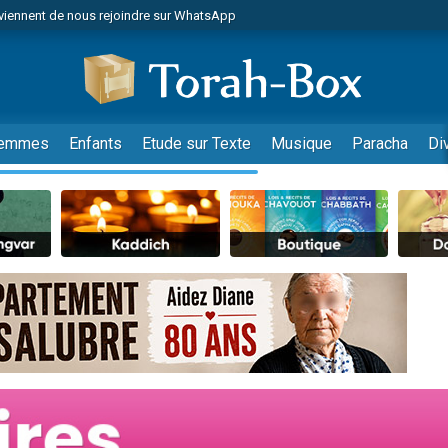
viennent de nous rejoindre sur WhatsApp
es viennent de faire un don pour Reloger Rivka, 6 enfants, victime de violences
es viennent de faire un don pour 1 Journée de Vacances Pour les Enfants
 viennent de demander une bénédiction
viennent de nous rejoindre sur WhatsApp
emmes
Enfants
Etude sur Texte
Musique
Paracha
Di
49 places pour étudier en groupe sur Zoom
nes viennent de faire un don pour Diane, 80 ans, dans un appartement insalu
 donner son Maasser
viennent de nous rejoindre sur WhatsApp
viennent de nous rejoindre sur WhatsApp
es viennent de faire un don pour 5 jours de vacances aux Orphelins
de donner son Maasser
 viennent de demander une bénédiction
viennent de nous rejoindre sur WhatsApp
nnes viennent de faire un don pour Sauvez la jambe de Yohan