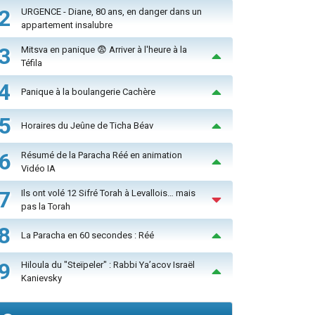
2
URGENCE - Diane, 80 ans, en danger dans un
appartement insalubre
3
Mitsva en panique 😨 Arriver à l'heure à la
Téfila
4
Panique à la boulangerie Cachère
5
Horaires du Jeûne de Ticha Béav
6
Résumé de la Paracha Réé en animation
Vidéo IA
7
Ils ont volé 12 Sifré Torah à Levallois… mais
pas la Torah
8
La Paracha en 60 secondes : Réé
9
Hiloula du "Steïpeler" : Rabbi Ya’acov Israël
Kanievsky