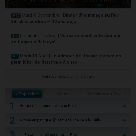
Mardi 8 Septembre |
Dinner d'hommage au Rav
J-30
Sitruk à Londres — 10 ans déjà
Dimanche 16 Août |
Venez rencontrer le Admour
J-7
de Ungvar à Natanya!
Mardi 18 Août |
Le Admour de Ungvar recevra en
J-9
plein Kikar de Natanya à Alonzo!
Voir tous les événements à venir
+ Populaires
Cours
Questions au Rav
1
Horaires du Jeûne de Ticha Béav
2
Mitsva en panique 😨 Arriver à l'heure à la Téfila
3
La Paracha en 60 secondes : Réé