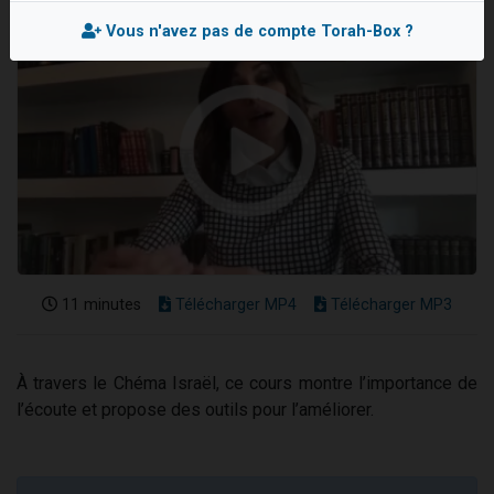
4 personnes viennent de nous rejoindre sur WhatsApp
Vous n'avez pas de compte Torah-Box ?
3 personnes viennent de nous rejoindre sur WhatsApp
3 personnes viennent de faire un don pour 5 jours de vacances aux Orphelins
Odaya vient de donner son Maasser
2 personnes viennent de faire un don pour Tsédaka : pauvres d'Israel
11 minutes
Télécharger MP4
Télécharger MP3
À travers le Chéma Israël, ce cours montre l’importance de
l’écoute et propose des outils pour l’améliorer.