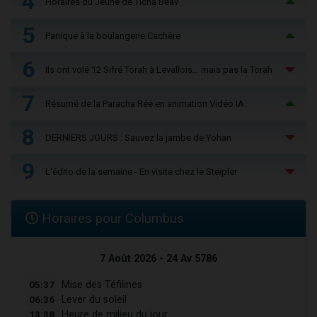
4
Horaires du Jeûne de Ticha Béav
5
Panique à la boulangerie Cachère
6
Ils ont volé 12 Sifré Torah à Levallois… mais pas la Torah
7
Résumé de la Paracha Réé en animation Vidéo IA
8
DERNIERS JOURS : Sauvez la jambe de Yohan
9
L'édito de la semaine - En visite chez le Steipler
Horaires pour Columbus
7 Août 2026 - 24 Av 5786
05:37
Mise des Téfilines
06:36
Lever du soleil
13:38
Heure de milieu du jour