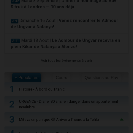
Mardi 8 Septembre |
Dinner d'hommage au Rav
J-32
Sitruk à Londres — 10 ans déjà
Dimanche 16 Août |
Venez rencontrer le Admour
J-9
de Ungvar à Natanya!
Mardi 18 Août |
Le Admour de Ungvar recevra en
J-11
plein Kikar de Natanya à Alonzo!
Voir tous les événements à venir
+ Populaires
Cours
Questions au Rav
1
Histoire - À bord du Titanic
2
URGENCE - Diane, 80 ans, en danger dans un appartement
insalubre
3
Mitsva en panique 😨 Arriver à l'heure à la Téfila