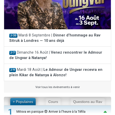
Mardi 8 Septembre |
Dinner d'hommage au Rav
J-30
Sitruk à Londres — 10 ans déjà
Dimanche 16 Août |
Venez rencontrer le Admour
J-7
de Ungvar à Natanya!
Mardi 18 Août |
Le Admour de Ungvar recevra en
J-9
plein Kikar de Natanya à Alonzo!
Voir tous les événements à venir
+ Populaires
Cours
Questions au Rav
1
Mitsva en panique 😨 Arriver à l'heure à la Téfila