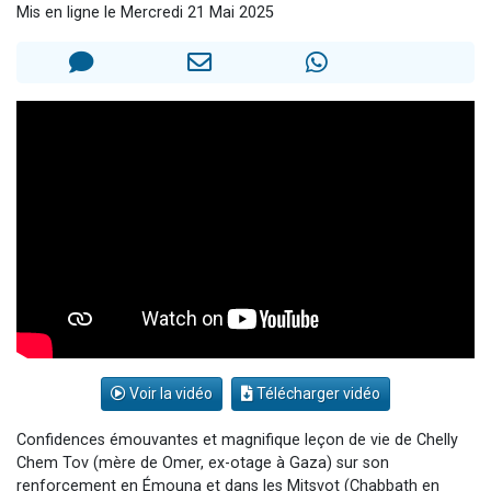
Mis en ligne le Mercredi 21 Mai 2025
2 personnes viennent de nous rejoindre sur WhatsApp
13 personnes viennent de demander une bénédiction
Il reste 49 places pour étudier en groupe sur Zoom
12 nouvelles musiques dans Torah-Box Music
2 personnes viennent de nous rejoindre sur WhatsApp
Voir la vidéo
Télécharger vidéo
Confidences émouvantes et magnifique leçon de vie de Chelly
Chem Tov (mère de Omer, ex-otage à Gaza) sur son
renforcement en Émouna et dans les Mitsvot (Chabbath en