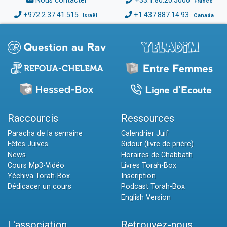
Nous contacter
+33.1.80.20.5000
France
+972.2.37.41.515
+1.437.887.14.93
Israël
Canada
Raccourcis
Ressources
Paracha de la semaine
Calendrier Juif
Fêtes Juives
Sidour (livre de prière)
News
Horaires de Chabbath
Cours Mp3-Vidéo
Livres Torah-Box
Yéchiva Torah-Box
Inscription
Dédicacer un cours
Podcast Torah-Box
English Version
L'association
Retrouvez-nous...