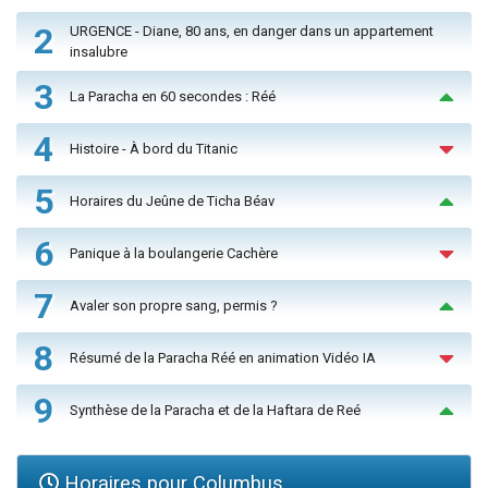
2
URGENCE - Diane, 80 ans, en danger dans un appartement
insalubre
3
La Paracha en 60 secondes : Réé
4
Histoire - À bord du Titanic
5
Horaires du Jeûne de Ticha Béav
6
Panique à la boulangerie Cachère
7
Avaler son propre sang, permis ?
8
Résumé de la Paracha Réé en animation Vidéo IA
9
Synthèse de la Paracha et de la Haftara de Reé
Horaires pour Columbus