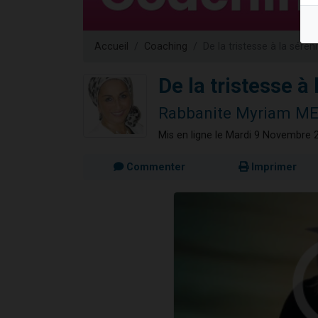
3 personnes 
2 personnes 
Accueil
Coaching
De la tristesse à la séréni
3 personnes 
2 nouvel
De la tristesse à 
4 personn
Rabbanite Myriam M
Mis en ligne le Mardi 9 Novembre 
Commenter
Imprimer