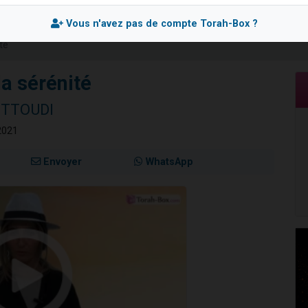
viennent de nous rejoindre sur WhatsApp
Vous n'avez pas de compte Torah-Box ?
viennent de nous rejoindre sur WhatsApp
té
viennent de nous rejoindre sur WhatsApp
les musiques dans Torah-Box Music
la sérénité
es viennent de faire un don pour Reloger Rivka, 6 enfants, victime de violences
ETTOUDI
2021
Envoyer
WhatsApp