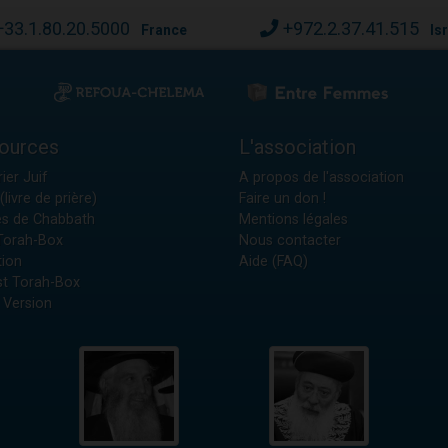
+33.1.80.20.5000
+972.2.37.41.515
France
Is
ources
L'association
ier Juif
A propos de l'association
(livre de prière)
Faire un don !
es de Chabbath
Mentions légales
 Torah-Box
Nous contacter
tion
Aide (FAQ)
t Torah-Box
 Version