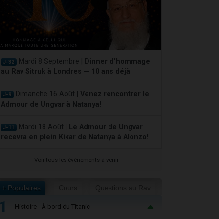
Mardi 8 Septembre |
Dinner d'hommage
J-32
au Rav Sitruk à Londres — 10 ans déjà
Dimanche 16 Août |
Venez rencontrer le
J-9
Admour de Ungvar à Natanya!
Mardi 18 Août |
Le Admour de Ungvar
J-11
recevra en plein Kikar de Natanya à Alonzo!
Voir tous les événements à venir
+ Populaires
Cours
Questions au Rav
1
Histoire - À bord du Titanic