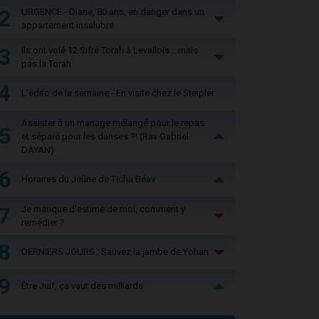
2
URGENCE - Diane, 80 ans, en danger dans un
appartement insalubre
3
Ils ont volé 12 Sifré Torah à Levallois… mais
pas la Torah
4
L'édito de la semaine - En visite chez le Steipler
Assister à un mariage mélangé pour le repas
5
et séparé pour les danses ?! (Rav Gabriel
DAYAN)
6
Horaires du Jeûne de Ticha Béav
7
Je manque d'estime de moi, comment y
remédier ?
8
DERNIERS JOURS : Sauvez la jambe de Yohan
9
Être Juif, ça vaut des milliards