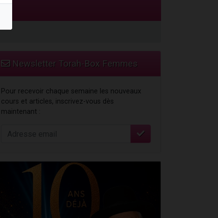
Newsletter Torah-Box Femmes
...
Pour recevoir chaque semaine les nouveaux
cours et articles, inscrivez-vous dès
maintenant :