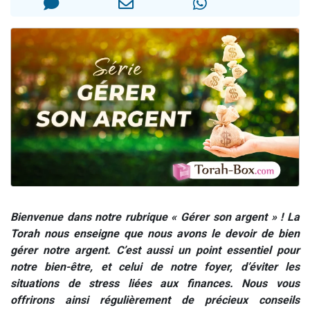
13 personnes viennent de demander une bénédiction
30 personnes viennent de faire un don pour Sauvez la jambe de Yohan
Il reste 49 places pour étudier en groupe sur Zoom
12 nouvelles musiques dans Torah-Box Music
29 personnes viennent de demander une bénédiction
Bienvenue dans notre rubrique « Gérer son argent » ! La
Torah nous enseigne que nous avons le devoir de bien
gérer notre argent. C’est aussi un point essentiel pour
notre bien-être, et celui de notre foyer, d’éviter les
situations de stress liées aux finances. Nous vous
offrirons ainsi régulièrement de précieux conseils