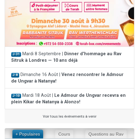
Mardi 8 Septembre |
Dinner d'hommage au Rav
J-31
Sitruk à Londres — 10 ans déjà
Dimanche 16 Août |
Venez rencontrer le Admour
J-8
de Ungvar à Natanya!
Mardi 18 Août |
Le Admour de Ungvar recevra en
J-10
plein Kikar de Natanya à Alonzo!
Voir tous les événements à venir
+ Populaires
Cours
Questions au Rav