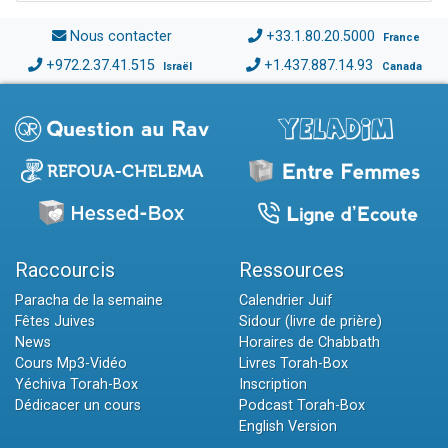
Nous contacter
+33.1.80.20.5000
France
+972.2.37.41.515
+1.437.887.14.93
Israël
Canada
Raccourcis
Ressources
Paracha de la semaine
Calendrier Juif
Fêtes Juives
Sidour (livre de prière)
News
Horaires de Chabbath
Cours Mp3-Vidéo
Livres Torah-Box
Yéchiva Torah-Box
Inscription
Dédicacer un cours
Podcast Torah-Box
English Version