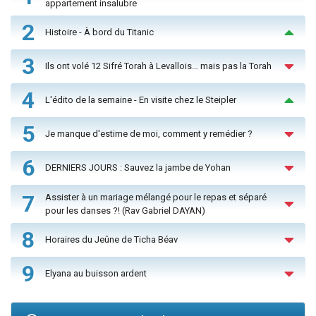
appartement insalubre
2
Histoire - À bord du Titanic
3
Ils ont volé 12 Sifré Torah à Levallois… mais pas la Torah
4
L'édito de la semaine - En visite chez le Steipler
5
Je manque d'estime de moi, comment y remédier ?
6
DERNIERS JOURS : Sauvez la jambe de Yohan
7
Assister à un mariage mélangé pour le repas et séparé
pour les danses ?! (Rav Gabriel DAYAN)
8
Horaires du Jeûne de Ticha Béav
9
Elyana au buisson ardent