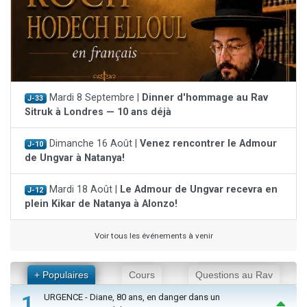
Mardi 8 Septembre |
Dinner d'hommage au Rav
J-33
Sitruk à Londres — 10 ans déjà
Dimanche 16 Août |
Venez rencontrer le Admour
J-10
de Ungvar à Natanya!
Mardi 18 Août |
Le Admour de Ungvar recevra en
J-12
plein Kikar de Natanya à Alonzo!
Voir tous les événements à venir
+ Populaires
Cours
Questions au Rav
1
URGENCE - Diane, 80 ans, en danger dans un