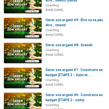
être… investi (suite)
61 personnes viennent de demander une bénédiction
Coaching
Avital CURIEL
Il reste 49 places pour étudier en groupe sur Zoom
Ariel vient de donner son Maasser
Gérer son argent #9 : Être ou ne pas
être… investi
Nathaniel vient de donner son Maasser
Coaching
4 personnes viennent de nous rejoindre sur WhatsApp
Avital CURIEL
Gérer son argent #8 : Grandir
Coaching
Avital CURIEL
Gérer son argent #7 : Construire un
budget (ÉTAPE 3 – Suivi et...
Coaching
Avital CURIEL
Gérer son argent #6 : Construire un
budget (ÉTAPE 2 - suite)
Coaching