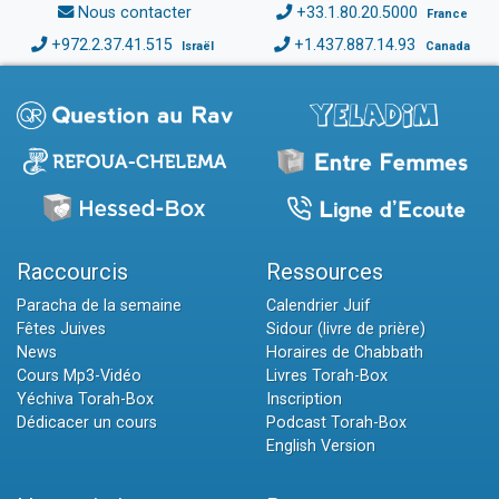
Nous contacter
+33.1.80.20.5000
France
+972.2.37.41.515
+1.437.887.14.93
Israël
Canada
Raccourcis
Ressources
Paracha de la semaine
Calendrier Juif
Fêtes Juives
Sidour (livre de prière)
News
Horaires de Chabbath
Cours Mp3-Vidéo
Livres Torah-Box
Yéchiva Torah-Box
Inscription
Dédicacer un cours
Podcast Torah-Box
English Version