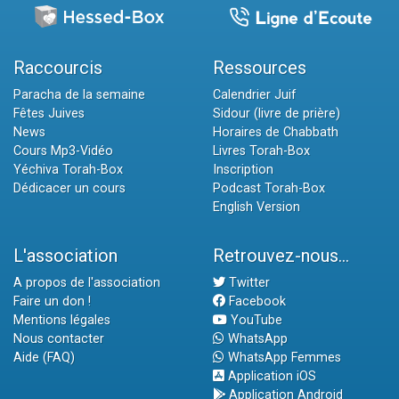
Raccourcis
Ressources
Paracha de la semaine
Calendrier Juif
Fêtes Juives
Sidour (livre de prière)
News
Horaires de Chabbath
Cours Mp3-Vidéo
Livres Torah-Box
Yéchiva Torah-Box
Inscription
Dédicacer un cours
Podcast Torah-Box
English Version
L'association
Retrouvez-nous...
A propos de l'association
Twitter
Faire un don !
Facebook
Mentions légales
YouTube
Nous contacter
WhatsApp
Aide (FAQ)
WhatsApp Femmes
Application iOS
Application Android