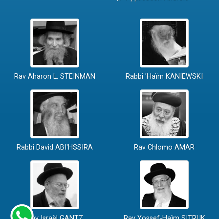
Rav Aharon L. STEINMAN
Rabbi 'Haïm KANIEWSKI
Rabbi David ABI'HSSIRA
Rav Chlomo AMAR
Rav Israël GANTZ
Rav Yossef-Haïm SITRUK