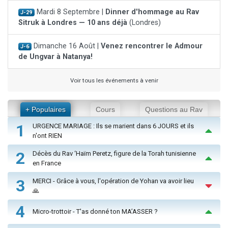
Mardi 8 Septembre |
Dinner d'hommage au Rav
J-29
Sitruk à Londres — 10 ans déjà
(Londres)
Dimanche 16 Août |
Venez rencontrer le Admour
J-6
de Ungvar à Natanya!
Voir tous les événements à venir
+ Populaires
Cours
Questions au Rav
1
URGENCE MARIAGE : Ils se marient dans 6 JOURS et ils
n'ont RIEN
2
Décès du Rav ‘Haïm Peretz, figure de la Torah tunisienne
en France
3
MERCI - Grâce à vous, l'opération de Yohan va avoir lieu
🙏
4
Micro-trottoir - T'as donné ton MA’ASSER ?