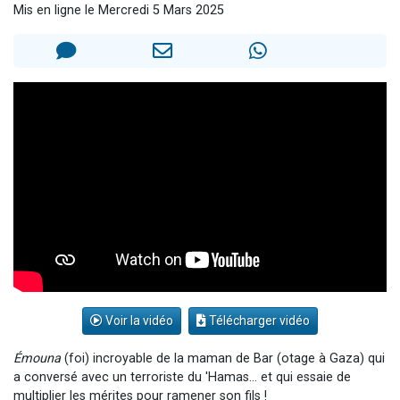
Mis en ligne le Mercredi 5 Mars 2025
3 personnes viennent de faire un don pour Événements Torah-Box
3 personnes viennent de nous rejoindre sur WhatsApp
11 personnes viennent de demander une bénédiction
Il reste 49 places pour étudier en groupe sur Zoom
2 personnes viennent de nous rejoindre sur WhatsApp
Voir la vidéo
Télécharger vidéo
Émouna
(foi) incroyable de la maman de Bar (otage à Gaza) qui
a conversé avec un terroriste du 'Hamas... et qui essaie de
multiplier les mérites pour ramener son fils !