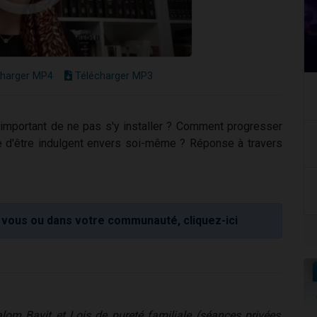
harger MP4
Télécharger MP3
si important de ne pas s'y installer ? Comment progresser
re d'être indulgent envers soi-même ? Réponse à travers
vous ou dans votre communauté, cliquez-ici
lom Bayit et Lois de pureté familiale (séances privées,