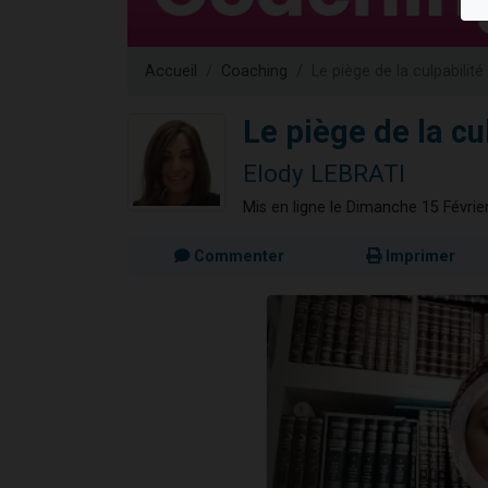
61 personnes
Il reste 
Accueil
Coaching
Le piège de la culpabilité 
Ariel vient 
Nathaniel vi
Le piège de la cul
4 personnes 
Elody LEBRATI
Mis en ligne le Dimanche 15 Févrie
Commenter
Imprimer