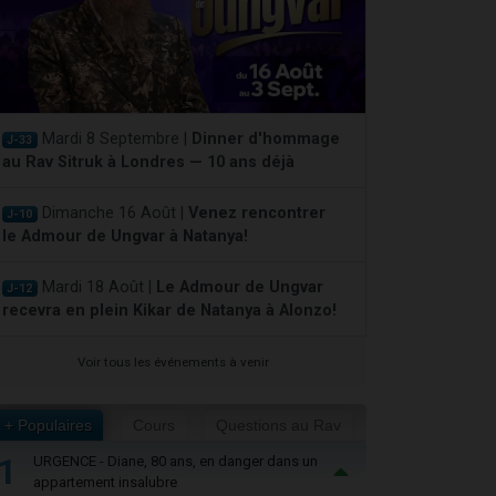
Mardi 8 Septembre |
Dinner d'hommage
J-33
au Rav Sitruk à Londres — 10 ans déjà
Dimanche 16 Août |
Venez rencontrer
J-10
le Admour de Ungvar à Natanya!
Mardi 18 Août |
Le Admour de Ungvar
J-12
recevra en plein Kikar de Natanya à Alonzo!
Voir tous les événements à venir
+ Populaires
Cours
Questions au Rav
1
URGENCE - Diane, 80 ans, en danger dans un
appartement insalubre