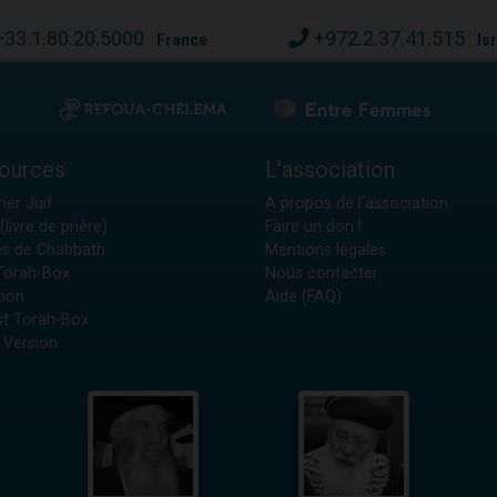
+33.1.80.20.5000
+972.2.37.41.515
France
Is
ources
L'association
ier Juif
A propos de l'association
(livre de prière)
Faire un don !
es de Chabbath
Mentions légales
 Torah-Box
Nous contacter
tion
Aide (FAQ)
t Torah-Box
 Version