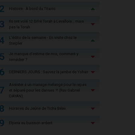
2
Histoire - À bord du Titanic
3
Ils ont volé 12 Sifré Torah à Levallois… mais
pas la Torah
4
L'édito de la semaine - En visite chez le
Steipler
5
Je manque d'estime de moi, comment y
remédier ?
6
DERNIERS JOURS : Sauvez la jambe de Yohan
Assister à un mariage mélangé pour le repas
7
et séparé pour les danses ?! (Rav Gabriel
DAYAN)
8
Horaires du Jeûne de Ticha Béav
9
Elyana au buisson ardent