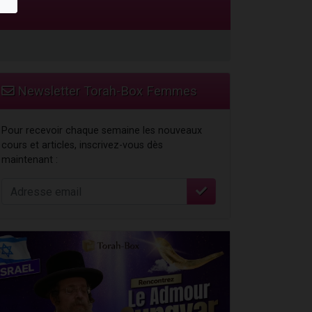
Newsletter Torah-Box Femmes
Pour recevoir chaque semaine les nouveaux
cours et articles, inscrivez-vous dès
maintenant :