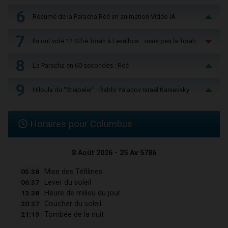
6
Résumé de la Paracha Réé en animation Vidéo IA
7
Ils ont volé 12 Sifré Torah à Levallois… mais pas la Torah
8
La Paracha en 60 secondes : Réé
9
Hiloula du "Steïpeler" : Rabbi Ya’acov Israël Kanievsky
Horaires pour Columbus
8 Août 2026 - 25 Av 5786
05:38
Mise des Téfilines
06:37
Lever du soleil
13:38
Heure de milieu du jour
20:37
Coucher du soleil
21:19
Tombée de la nuit