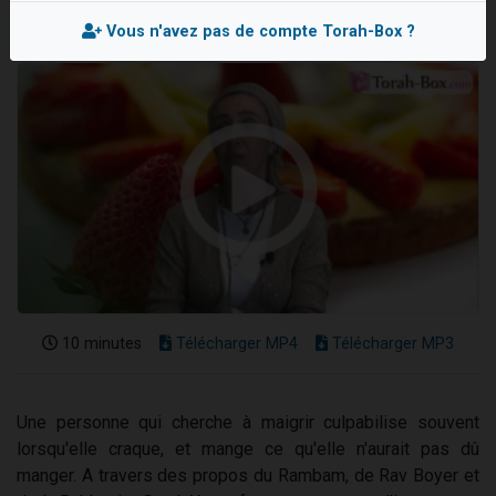
Il reste 49 places pour étudier en groupe sur Zoom
Vous n'avez pas de compte Torah-Box ?
12 nouvelles musiques dans Torah-Box Music
3 personnes viennent de nous rejoindre sur WhatsApp
2 personnes viennent de nous rejoindre sur WhatsApp
2 personnes viennent de nous rejoindre sur WhatsApp
10 minutes
Télécharger MP4
Télécharger MP3
Une personne qui cherche à maigrir culpabilise souvent
lorsqu'elle craque, et mange ce qu'elle n'aurait pas dû
manger. A travers des propos du Rambam, de Rav Boyer et