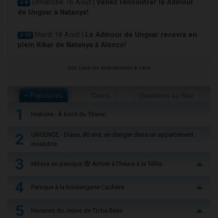
Dimanche 16 Août |
Venez rencontrer le Admour
J-8
de Ungvar à Natanya!
Mardi 18 Août |
Le Admour de Ungvar recevra en
J-10
plein Kikar de Natanya à Alonzo!
Voir tous les événements à venir
+ Populaires
Cours
Questions au Rav
1
Histoire - À bord du Titanic
2
URGENCE - Diane, 80 ans, en danger dans un appartement
insalubre
3
Mitsva en panique 😨 Arriver à l'heure à la Téfila
4
Panique à la boulangerie Cachère
5
Horaires du Jeûne de Ticha Béav