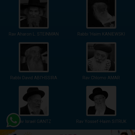
Rav Aharon L. STEINMAN
Rabbi 'Haïm KANIEWSKI
Rabbi David ABI'HSSIRA
Rav Chlomo AMAR
Rav Israël GANTZ
Rav Yossef-Haïm SITRUK