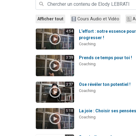
Afficher tout
Cours Audio et Vidéo
A
L'effort : notre essence pou
4:54
progresser !
Coaching
Prends ce temps pour toi !
3:39
Coaching
Ose révéler ton potentiel !
3:37
Coaching
La joie : Choisir ses pensées
5:18
Coaching