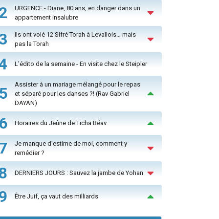
2
URGENCE - Diane, 80 ans, en danger dans un
appartement insalubre
3
Ils ont volé 12 Sifré Torah à Levallois… mais
pas la Torah
4
L'édito de la semaine - En visite chez le Steipler
Assister à un mariage mélangé pour le repas
5
et séparé pour les danses ?! (Rav Gabriel
DAYAN)
6
Horaires du Jeûne de Ticha Béav
7
Je manque d'estime de moi, comment y
remédier ?
8
DERNIERS JOURS : Sauvez la jambe de Yohan
9
Être Juif, ça vaut des milliards