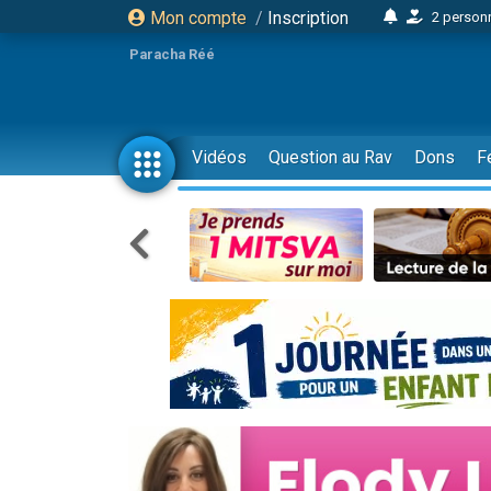
Mon compte
/
Inscription
2 personn
17 personnes
Paracha Réé
4 personnes 
Il reste 
23 person
Vidéos
Question au Rav
Dons
F
Eva vient de
4 personnes 
3 personnes 
3 personn
Odaya vient 
2 personnes 
13 personnes
12 nouve
30 perso
Il reste 