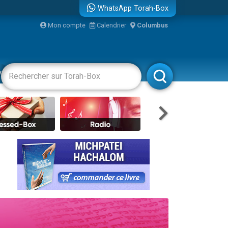
WhatsApp Torah-Box
Mon compte
Calendrier
Columbus
bre
vertissements
Livres
Rabbanim