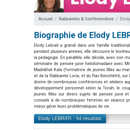
3 personnes 
2 personnes 
Accueil
Rabbanites & Conférencières
Elod
3 personnes 
2 nouvel
Biographie de Elody LEB
4 personn
Elody Lebrati a grandi dans une famille tradition
pendant plusieurs années, elle découvre le bonheur
la pédagogie. En parallèle, elle décide, avec son ma
séminaire de pensée juive hebdomadaire avec Mme
Madrikhat Kala (formatrice de jeunes filles au mar
et de la Rabbanite Loria, et du Rav Benchétrit, sur
donne de nombreuses conférences et ateliers aupr
développement personnel selon la Torah, le coupl
jeunes filles sur divers sujets de pensée juive 
conseils à de nombreuses femmes en séance privée
mieux gérer leurs problématiques de vie.
Elody LEBRATI : 54 résultats