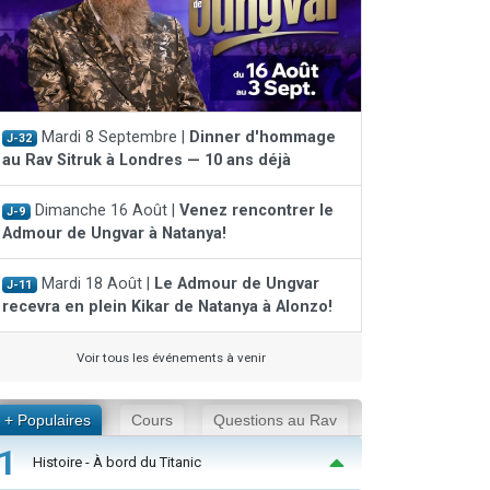
Mardi 8 Septembre |
Dinner d'hommage
J-32
au Rav Sitruk à Londres — 10 ans déjà
Dimanche 16 Août |
Venez rencontrer le
J-9
Admour de Ungvar à Natanya!
Mardi 18 Août |
Le Admour de Ungvar
J-11
recevra en plein Kikar de Natanya à Alonzo!
Voir tous les événements à venir
+ Populaires
Cours
Questions au Rav
1
Histoire - À bord du Titanic