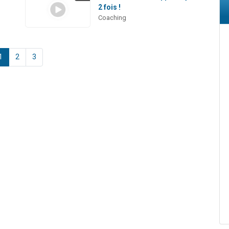
2 fois !
Coaching
1
2
3