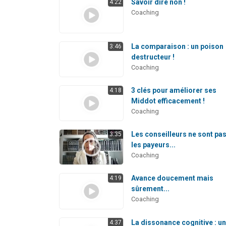
Savoir dire non !
4:22
Coaching
La comparaison : un poison
3:46
destructeur !
Coaching
3 clés pour améliorer ses
4:18
Middot efficacement !
Coaching
Les conseilleurs ne sont pa
3:35
les payeurs...
Coaching
Avance doucement mais
4:19
sûrement...
Coaching
La dissonance cognitive : u
4:37