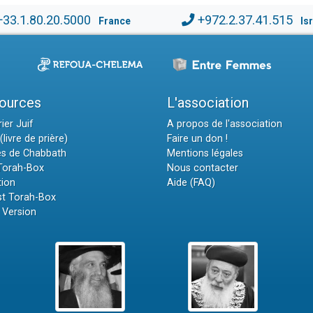
+33.1.80.20.5000
+972.2.37.41.515
France
Is
ources
L'association
ier Juif
A propos de l'association
(livre de prière)
Faire un don !
es de Chabbath
Mentions légales
 Torah-Box
Nous contacter
tion
Aide (FAQ)
t Torah-Box
 Version