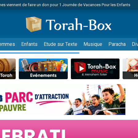
es viennent de faire un don pour 1 Journée de Vacances Pour les Enfants
 viennent de demander une bénédiction
viennent de nous rejoindre sur WhatsApp
49 places pour étudier en groupe sur Zoom
nes viennent de faire un don pour Diane, 80 ans, dans un appartement insalu
emmes
Enfants
Etude sur Texte
Musique
Paracha
Di
 donner son Maasser
viennent de nous rejoindre sur WhatsApp
viennent de nous rejoindre sur WhatsApp
es viennent de faire un don pour 5 jours de vacances aux Orphelins
de donner son Maasser
viennent de nous rejoindre sur WhatsApp
 viennent de demander une bénédiction
lles musiques dans Torah-Box Music
nnes viennent de faire un don pour Sauvez la jambe de Yohan
49 places pour étudier en groupe sur Zoom