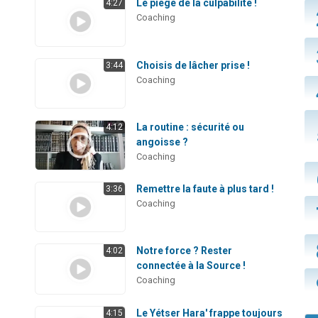
Le piège de la culpabilité !
4:27
Coaching
Choisis de lâcher prise !
3:44
Coaching
La routine : sécurité ou
4:12
angoisse ?
Coaching
s
Remettre la faute à plus tard !
3:36
Coaching
Notre force ? Rester
4:02
connectée à la Source !
Coaching
n
Le Yétser Hara' frappe toujours
4:15