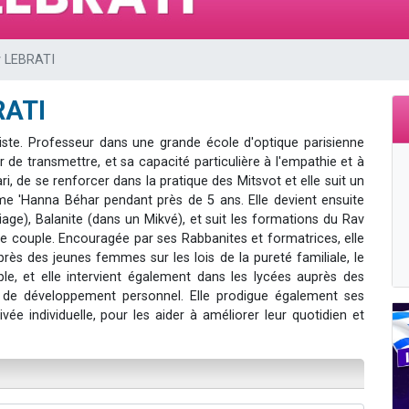
viennent de nous rejoindre sur WhatsApp
viennent de nous rejoindre sur WhatsApp
y LEBRATI
viennent de nous rejoindre sur WhatsApp
les musiques dans Torah-Box Music
RATI
es viennent de faire un don pour Reloger Rivka, 6 enfants, victime de violences
aliste. Professeur dans une grande école d'optique parisienne
 de transmettre, et sa capacité particulière à l'empathie et à
ri, de se renforcer dans la pratique des Mitsvot et elle suit un
 'Hanna Béhar pendant près de 5 ans. Elle devient ensuite
iage), Balanite (dans un Mikvé), et suit les formations du Rav
 le couple. Encouragée par ses Rabbanites et formatrices, elle
ès des jeunes femmes sur les lois de la pureté familiale, le
e, et elle intervient également dans les lycées auprès des
et de développement personnel. Elle prodigue également ses
 individuelle, pour les aider à améliorer leur quotidien et