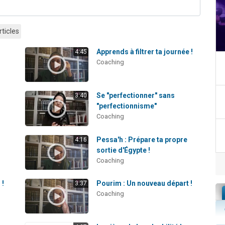
rticles
r
Apprends à filtrer ta journée !
4:45
Coaching
Se "perfectionner" sans
3:40
"perfectionnisme"
Coaching
Pessa'h : Prépare ta propre
4:16
sortie d'Égypte !
Coaching
 !
Pourim : Un nouveau départ !
3:37
Coaching