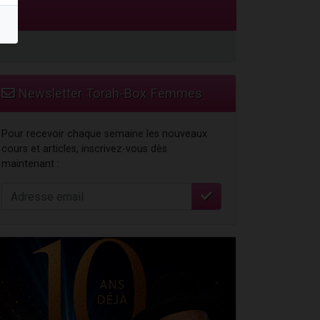
Newsletter Torah-Box Femmes
Pour recevoir chaque semaine les nouveaux
cours et articles, inscrivez-vous dès
maintenant :