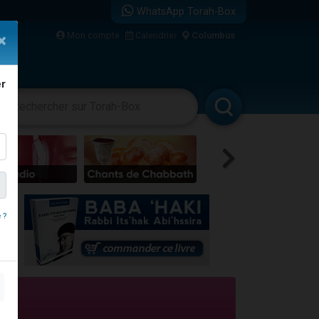
WhatsApp Torah-Box
...
Mon compte
Calendrier
Columbus
×
er
vertissements
Livres
Rabbanim
bre
 ?