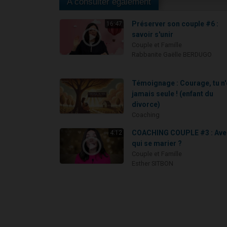
A consulter également
Préserver son couple #6 :
16:47
savoir s'unir
Couple et Famille
Rabbanite Gaëlle BERDUGO
Témoignage : Courage, tu n
jamais seule ! (enfant du
divorce)
Coaching
COACHING COUPLE #3 : Ave
4:12
qui se marier ?
Couple et Famille
Esther SITBON