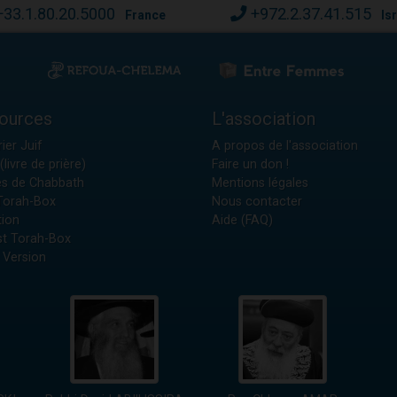
+33.1.80.20.5000
+972.2.37.41.515
France
Is
ources
L'association
ier Juif
A propos de l'association
(livre de prière)
Faire un don !
es de Chabbath
Mentions légales
 Torah-Box
Nous contacter
tion
Aide (FAQ)
t Torah-Box
 Version