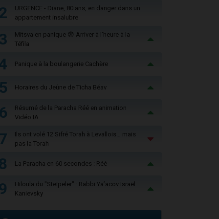
2
URGENCE - Diane, 80 ans, en danger dans un
appartement insalubre
3
Mitsva en panique 😨 Arriver à l'heure à la
Téfila
4
Panique à la boulangerie Cachère
5
Horaires du Jeûne de Ticha Béav
6
Résumé de la Paracha Réé en animation
Vidéo IA
7
Ils ont volé 12 Sifré Torah à Levallois… mais
pas la Torah
8
La Paracha en 60 secondes : Réé
9
Hiloula du "Steïpeler" : Rabbi Ya’acov Israël
Kanievsky