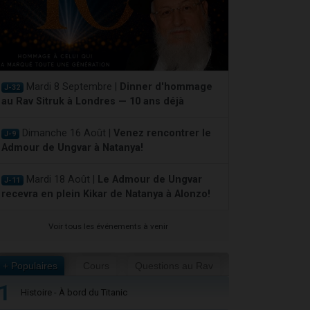
Mardi 8 Septembre |
Dinner d'hommage
J-32
au Rav Sitruk à Londres — 10 ans déjà
Dimanche 16 Août |
Venez rencontrer le
J-9
Admour de Ungvar à Natanya!
Mardi 18 Août |
Le Admour de Ungvar
J-11
recevra en plein Kikar de Natanya à Alonzo!
Voir tous les événements à venir
+ Populaires
Cours
Questions au Rav
1
Histoire - À bord du Titanic