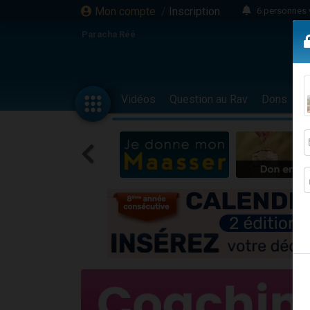
Mon compte
/
Inscription
6 personnes 
4 personn
Paracha Réé
2 personn
17 personnes
4 personnes 
Vidéos
Question au Rav
Dons
F
Il reste 
23 person
Eva vient de
4 personnes 
3 personnes 
3 personn
Odaya vient 
13 personnes
2 personnes 
30 perso