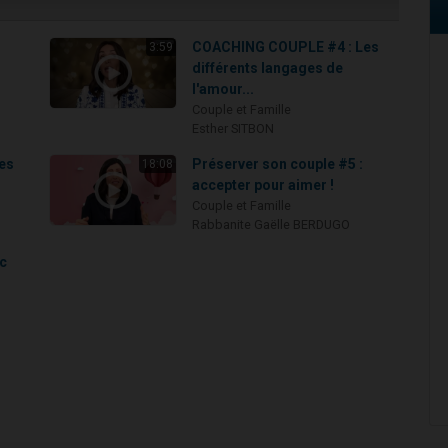
COACHING COUPLE #4 : Les
3:59
différents langages de
l'amour...
Couple et Famille
Esther SITBON
'es
Préserver son couple #5 :
18:08
accepter pour aimer !
Couple et Famille
Rabbanite Gaëlle BERDUGO
c