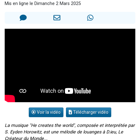
Mis en ligne le Dimanche 2 Mars 2025
Il reste 49 places pour étudier en groupe sur Zoom
3 personnes viennent de nous rejoindre sur WhatsApp
2 personnes viennent de nous rejoindre sur WhatsApp
2 nouvelles musiques dans Torah-Box Music
6 personnes viennent de nous rejoindre sur WhatsApp
Voir la vidéo
Télécharger vidéo
La musique "He creates the world", composée et interprétée par
S. Eyden Horowitz, est une mélodie de louanges à D.ieu, Le
Créateur du Monde...