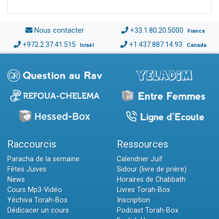
Nous contacter
+33.1.80.20.5000
France
+972.2.37.41.515
+1.437.887.14.93
Israël
Canada
Raccourcis
Ressources
Paracha de la semaine
Calendrier Juif
Fêtes Juives
Sidour (livre de prière)
News
Horaires de Chabbath
Cours Mp3-Vidéo
Livres Torah-Box
Yéchiva Torah-Box
Inscription
Dédicacer un cours
Podcast Torah-Box