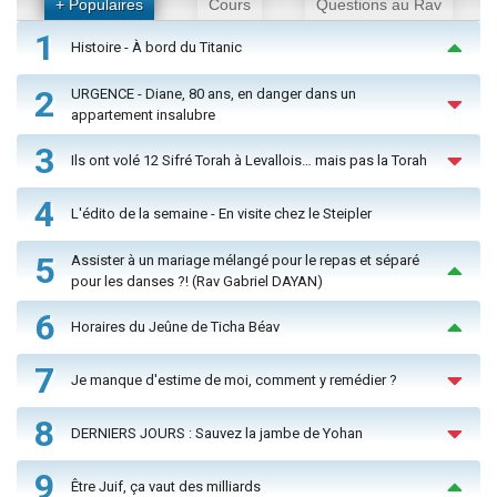
+ Populaires
Cours
Questions au Rav
1
Histoire - À bord du Titanic
2
URGENCE - Diane, 80 ans, en danger dans un
appartement insalubre
3
Ils ont volé 12 Sifré Torah à Levallois… mais pas la Torah
4
L'édito de la semaine - En visite chez le Steipler
5
Assister à un mariage mélangé pour le repas et séparé
pour les danses ?! (Rav Gabriel DAYAN)
6
Horaires du Jeûne de Ticha Béav
7
Je manque d'estime de moi, comment y remédier ?
8
DERNIERS JOURS : Sauvez la jambe de Yohan
9
Être Juif, ça vaut des milliards