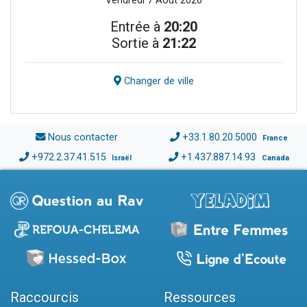
Vendredi 7 Août 2026
Entrée à
20:20
Sortie à
21:22
Changer de ville
Nous contacter
+33.1.80.20.5000
France
+972.2.37.41.515
+1.437.887.14.93
Israël
Canada
Raccourcis
Ressources