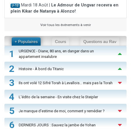
Mardi 18 Août |
Le Admour de Ungvar recevra en
J-12
plein Kikar de Natanya à Alonzo!
Voir tous les événements à venir
+ Populaires
Cours
Questions au Rav
1
URGENCE - Diane, 80 ans, en danger dans un
appartement insalubre
2
Histoire - À bord du Titanic
3
Ils ont volé 12 Sifré Torah à Levallois… mais pas la Torah
4
L'édito de la semaine - En visite chez le Steipler
5
Je manque d'estime de moi, comment y remédier ?
6
DERNIERS JOURS : Sauvez la jambe de Yohan