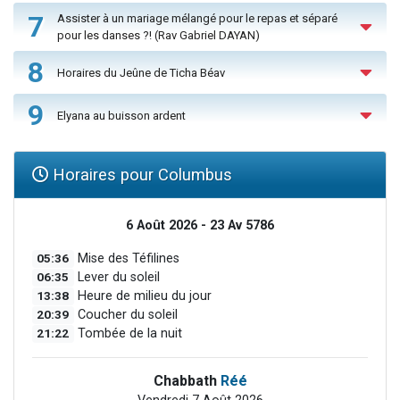
7
Assister à un mariage mélangé pour le repas et séparé
pour les danses ?! (Rav Gabriel DAYAN)
8
Horaires du Jeûne de Ticha Béav
9
Elyana au buisson ardent
Horaires pour Columbus
6 Août 2026 - 23 Av 5786
05:36
Mise des Téfilines
06:35
Lever du soleil
13:38
Heure de milieu du jour
20:39
Coucher du soleil
21:22
Tombée de la nuit
Chabbath
Réé