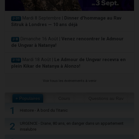
Mardi 8 Septembre |
Dinner d'hommage au Rav
J-31
Sitruk à Londres — 10 ans déjà
Dimanche 16 Août |
Venez rencontrer le Admour
J-8
de Ungvar à Natanya!
Mardi 18 Août |
Le Admour de Ungvar recevra en
J-10
plein Kikar de Natanya à Alonzo!
Voir tous les événements à venir
+ Populaires
Cours
Questions au Rav
1
Histoire - À bord du Titanic
2
URGENCE - Diane, 80 ans, en danger dans un appartement
insalubre