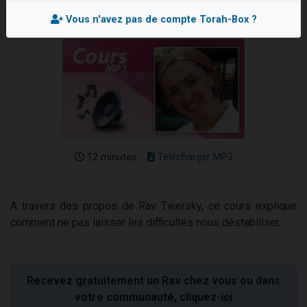
13 personnes viennent de demander une bénédiction
Vous n'avez pas de compte Torah-Box ?
30 personnes viennent de faire un don pour Sauvez la jambe de Yohan
Il reste 49 places pour étudier en groupe sur Zoom
12 nouvelles musiques dans Torah-Box Music
29 personnes viennent de demander une bénédiction
12 minutes
Télécharger MP3
A travers des propos de Rav Twersky, ce cours explique
comment ne pas laisser les difficultés nous déstabiliser.
Recevez gratuitement un Rav chez vous ou dans
votre communauté, cliquez-ici