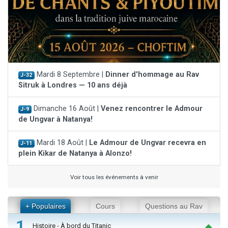
Mardi 8 Septembre |
Dinner d'hommage au Rav
J-32
Sitruk à Londres — 10 ans déjà
Dimanche 16 Août |
Venez rencontrer le Admour
J-9
de Ungvar à Natanya!
Mardi 18 Août |
Le Admour de Ungvar recevra en
J-11
plein Kikar de Natanya à Alonzo!
Voir tous les événements à venir
+ Populaires
Cours
Questions au Rav
1
Histoire - À bord du Titanic