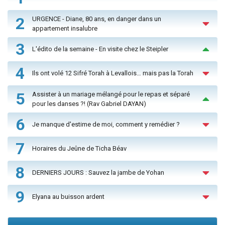
2
URGENCE - Diane, 80 ans, en danger dans un
appartement insalubre
3
L'édito de la semaine - En visite chez le Steipler
4
Ils ont volé 12 Sifré Torah à Levallois… mais pas la Torah
5
Assister à un mariage mélangé pour le repas et séparé
pour les danses ?! (Rav Gabriel DAYAN)
6
Je manque d'estime de moi, comment y remédier ?
7
Horaires du Jeûne de Ticha Béav
8
DERNIERS JOURS : Sauvez la jambe de Yohan
9
Elyana au buisson ardent