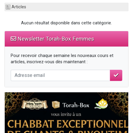
3 personnes viennent de nous rejoindre sur WhatsApp
Articles
2 nouvelles musiques dans Torah-Box Music
Aucun résultat disponible dans cette catégorie.
8 personnes viennent de faire un don pour Tsédaka : pauvres d'Israel
Nouvelle émission radio : Visions de grandeur n°104 : Le Chabbath et le Birkat Hamazone à travers le temps
Newsletter Torah-Box Femmes
4 personnes viennent de nous rejoindre sur WhatsApp
Pour recevoir chaque semaine les nouveaux cours et
articles, inscrivez-vous dès maintenant :