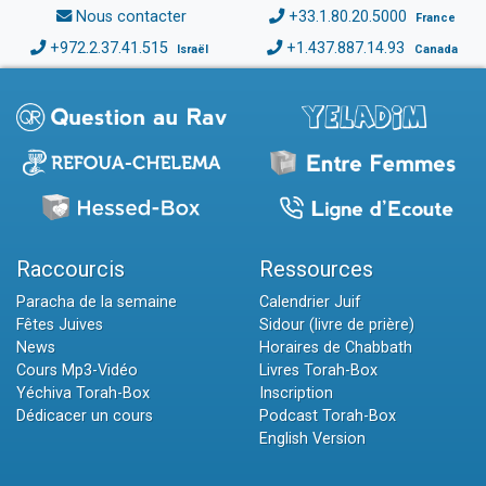
Nous contacter
+33.1.80.20.5000
France
+972.2.37.41.515
+1.437.887.14.93
Israël
Canada
Raccourcis
Ressources
Paracha de la semaine
Calendrier Juif
Fêtes Juives
Sidour (livre de prière)
News
Horaires de Chabbath
Cours Mp3-Vidéo
Livres Torah-Box
Yéchiva Torah-Box
Inscription
Dédicacer un cours
Podcast Torah-Box
English Version