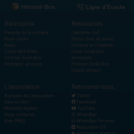
Raccourcis
Ressources
Paracha de la semaine
Calendrier Juif
Fêtes Juives
Sidour (livre de prière)
News
Horaires de Chabbath
Cours Mp3-Vidéo
Livres Torah-Box
Yéchiva Torah-Box
Inscription
Dédicacer un cours
Podcast Torah-Box
English Version
L'association
Retrouvez-nous...
A propos de l'association
Twitter
Faire un don !
Facebook
Mentions légales
YouTube
Nous contacter
WhatsApp
Aide (FAQ)
WhatsApp Femmes
Application iOS
Application Android