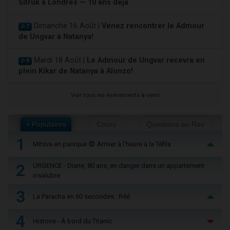
Sitruk à Londres — 10 ans déjà
Dimanche 16 Août |
Venez rencontrer le Admour
J-7
de Ungvar à Natanya!
Mardi 18 Août |
Le Admour de Ungvar recevra en
J-9
plein Kikar de Natanya à Alonzo!
Voir tous les événements à venir
+ Populaires
Cours
Questions au Rav
1
Mitsva en panique 😨 Arriver à l'heure à la Téfila
2
URGENCE - Diane, 80 ans, en danger dans un appartement
insalubre
3
La Paracha en 60 secondes : Réé
4
Histoire - À bord du Titanic