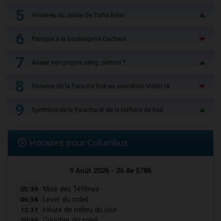
5
Horaires du Jeûne de Ticha Béav
6
Panique à la boulangerie Cachère
7
Avaler son propre sang, permis ?
8
Résumé de la Paracha Réé en animation Vidéo IA
9
Synthèse de la Paracha et de la Haftara de Reé
Horaires pour Columbus
9 Août 2026 - 26 Av 5786
05:39
Mise des Téfilines
06:38
Lever du soleil
13:37
Heure de milieu du jour
20:36
Coucher du soleil