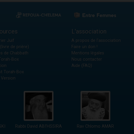
ources
L'association
ier Juif
A propos de l'association
(livre de prière)
Faire un don !
es de Chabbath
Mentions légales
 Torah-Box
Nous contacter
tion
Aide (FAQ)
t Torah-Box
 Version
SKI
Rabbi David ABI'HSSIRA
Rav Chlomo AMAR