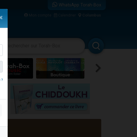
WhatsApp Torah-Box
Mon compte
Calendrier
Columbus
×
bre
vertissements
Livres
Rabbanim
 ?