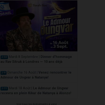
Mardi 8 Septembre |
Dinner d'hommage
J-32
au Rav Sitruk à Londres — 10 ans déjà
Dimanche 16 Août |
Venez rencontrer le
J-9
Admour de Ungvar à Natanya!
Mardi 18 Août |
Le Admour de Ungvar
J-11
recevra en plein Kikar de Natanya à Alonzo!
Voir tous les événements à venir