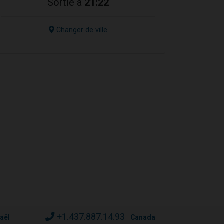
Sortie à
21:22
Changer de ville
+1.437.887.14.93
raël
Canada