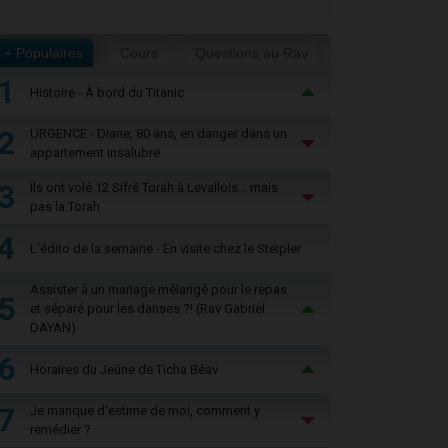
+ Populaires
Cours
Questions au Rav
1
Histoire - À bord du Titanic
2
URGENCE - Diane, 80 ans, en danger dans un
appartement insalubre
3
Ils ont volé 12 Sifré Torah à Levallois… mais
pas la Torah
4
L'édito de la semaine - En visite chez le Steipler
Assister à un mariage mélangé pour le repas
5
et séparé pour les danses ?! (Rav Gabriel
DAYAN)
6
Horaires du Jeûne de Ticha Béav
7
Je manque d'estime de moi, comment y
remédier ?