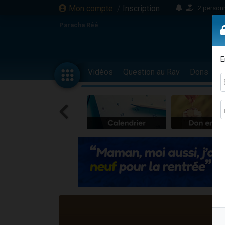
Mon compte
/
Inscription
2 personn
17 personnes
Paracha Réé
4 personnes 
Il reste 
E
23 person
Vidéos
Question au Rav
Dons
F
Eva vient de
4 personnes 
3 personnes 
3 personn
Odaya vient 
2 personnes 
13 personnes
12 nouve
30 perso
Il reste 