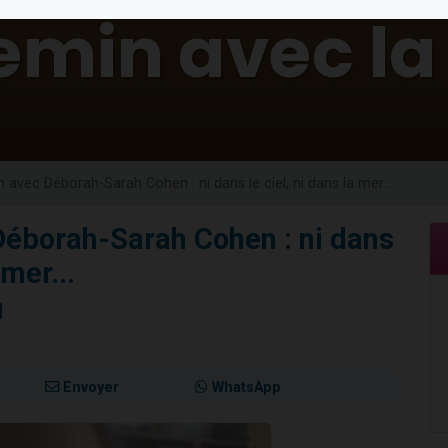
viennent de nous rejoindre sur WhatsApp
viennent de nous rejoindre sur WhatsApp
viennent de nous rejoindre sur WhatsApp
les musiques dans Torah-Box Music
es viennent de faire un don pour Reloger Rivka, 6 enfants, victime de violences
 avec Déborah-Sarah Cohen : ni dans le ciel, ni dans la mer...
Déborah-Sarah Cohen : ni dans
 mer...
N
Envoyer
WhatsApp