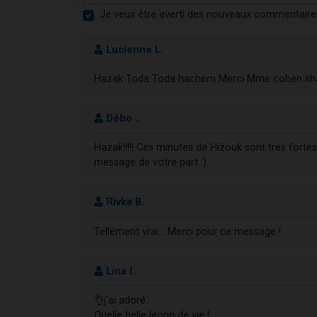
Je veux être averti des nouveaux commentaire
Lucienne L.
Hazak Toda Toda hachem Merci Mme cohen sha
Débo ..
Hazak!!!!! Ces minutes de Hizouk sont très forte
message de votre part :)
Rivka B.
Tellement vrai... Merci pour ce message !
Lina I.
👌j'ai adoré.
Quelle belle leçon de vie !