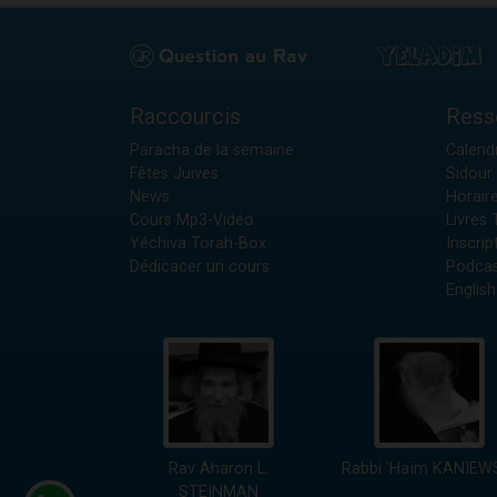
Raccourcis
Ress
Paracha de la semaine
Calendr
Fêtes Juives
Sidour 
News
Horair
Cours Mp3-Vidéo
Livres
Yéchiva Torah-Box
Inscrip
Dédicacer un cours
Podcas
English
Rav Aharon L.
Rabbi 'Haïm KANIEW
STEINMAN