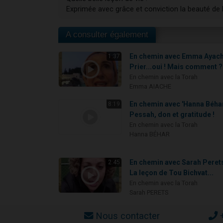
Exprimée avec grâce et conviction la beauté de l
A consulter également
En chemin avec Emma Ayach
1:37
Prier...oui ! Mais comment ?
En chemin avec la Torah
Emma AIACHE
En chemin avec 'Hanna Béhar
8:19
Pessah, don et gratitude !
En chemin avec la Torah
Hanna BÉHAR
En chemin avec Sarah Perets
2:45
La leçon de Tou Bichvat...
En chemin avec la Torah
Sarah PERETS
Nous contacter