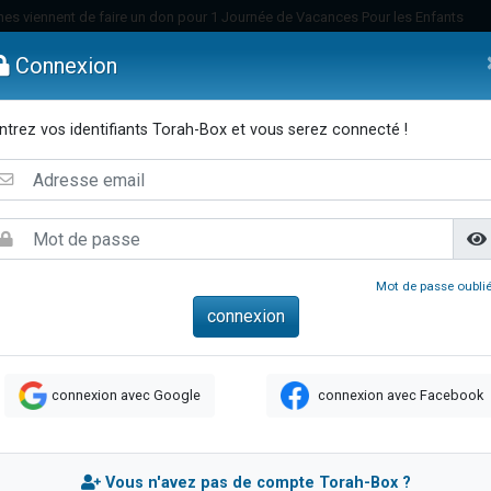
es viennent de faire un don pour 1 Journée de Vacances Pour les Enfants
 viennent de demander une bénédiction
Connexion
viennent de nous rejoindre sur WhatsApp
49 places pour étudier en groupe sur Zoom
ntrez vos identifiants Torah-Box et vous serez connecté !
nes viennent de faire un don pour Diane, 80 ans, dans un appartement insalu
emmes
Enfants
Etude sur Texte
Musique
Paracha
Di
 donner son Maasser
viennent de nous rejoindre sur WhatsApp
viennent de nous rejoindre sur WhatsApp
es viennent de faire un don pour 5 jours de vacances aux Orphelins
Mot de passe oublié
de donner son Maasser
viennent de nous rejoindre sur WhatsApp
 viennent de demander une bénédiction
connexion avec Google
connexion avec Facebook
lles musiques dans Torah-Box Music
nnes viennent de faire un don pour Sauvez la jambe de Yohan
49 places pour étudier en groupe sur Zoom
Vous n'avez pas de compte Torah-Box ?